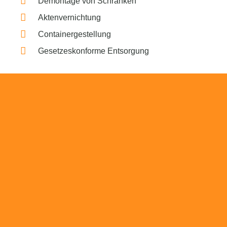
Demontage von Schränken
Aktenvernichtung
Containergestellung
Gesetzeskonforme Entsorgung
Beratung
Das RümpelButler-Team nimmt sich die Zeit
für eine ausführliche und kompetente
Beratung. Telefonisch und/oder bei Ihnen vor
Ort.