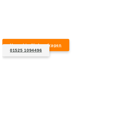
Kurzfristige Termine möglich
Für Privat- und Gewerbekunden
Unverbindlich anfragen
01525 1094496
1. Anfrage
Nennen Sie uns die Eckdaten: Art und Umfang des zu
entsorgenden Hausrats, Wunschtermin, etc..
2. Angebot