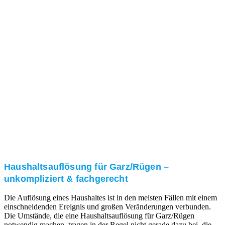
Nach einer für Sie kostenfreien Besichtigung erstellen
wir kurzerhand ein unverbindliches Angebot.
3. Umsetzung
Unser RümpelButler-Team führt die anfallenden
Arbeiten fachgerecht und zu Ihrer Zufriedenheit aus.
Haushaltsauflösung für Garz/Rügen –
unkompliziert & fachgerecht
Die Auflösung eines Haushaltes ist in den meisten Fällen mit einem
einschneidenden Ereignis und großen Veränderungen verbunden.
Die Umstände, die eine Haushaltsauflösung für Garz/Rügen
notwendig machen, tragen in der Regel nicht gerade dazu bei, die