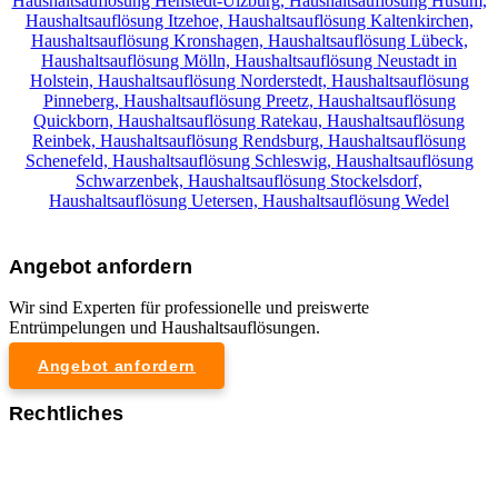
Haushaltsauflösung Henstedt-Ulzburg,
Haushaltsauflösung Husum,
Haushaltsauflösung Itzehoe,
Haushaltsauflösung Kaltenkirchen,
Haushaltsauflösung Kronshagen,
Haushaltsauflösung Lübeck,
Haushaltsauflösung Mölln,
Haushaltsauflösung Neustadt in
Holstein,
Haushaltsauflösung Norderstedt,
Haushaltsauflösung
Pinneberg,
Haushaltsauflösung Preetz,
Haushaltsauflösung
Quickborn,
Haushaltsauflösung Ratekau,
Haushaltsauflösung
Reinbek,
Haushaltsauflösung Rendsburg,
Haushaltsauflösung
Schenefeld,
Haushaltsauflösung Schleswig,
Haushaltsauflösung
Schwarzenbek,
Haushaltsauflösung Stockelsdorf,
Haushaltsauflösung Uetersen,
Haushaltsauflösung Wedel
Angebot anfordern
Wir sind Experten für professionelle und preiswerte
Entrümpelungen und Haushaltsauflösungen.
Angebot anfordern
Rechtliches
Impressum
Datenschutzerklärung