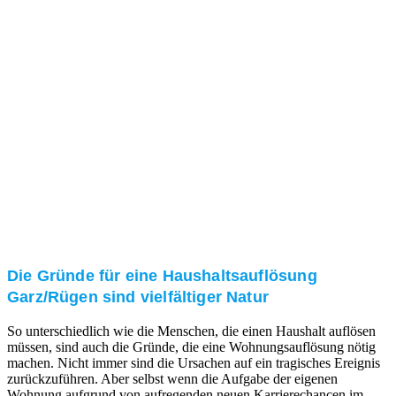
und/oder bei Ihnen vor Ort.
Kundenzufriedenheit
Zuverlässigkeit, Pünktlichkeit und Diskretion haben
für uns oberste Priorität. Gerne überzeugen wir Sie in
einem persönlichen Gespräch.
Transparente Preise
Unseren Service bieten wir zu fairen und transparenten
Preisen an. Gerne unterbreiten wir Ihnen ein
unverbindliches Angebot.
Die Gründe für eine Haushaltsauflösung
Garz/Rügen sind vielfältiger Natur
So unterschiedlich wie die Menschen, die einen Haushalt auflösen
müssen, sind auch die Gründe, die eine Wohnungsauflösung nötig
machen. Nicht immer sind die Ursachen auf ein tragisches Ereignis
zurückzuführen. Aber selbst wenn die Aufgabe der eigenen
Wohnung aufgrund von aufregenden neuen Karrierechancen im