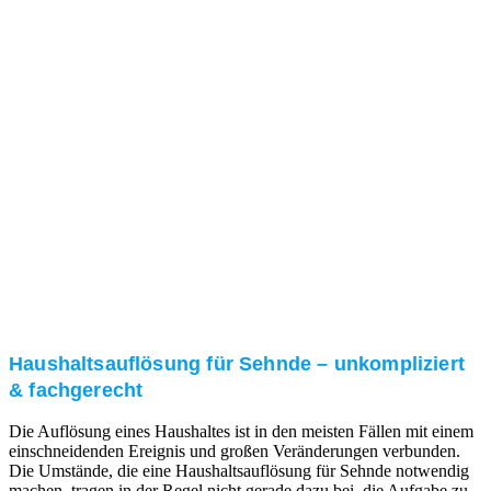
Nach einer für Sie kostenfreien Besichtigung erstellen
wir kurzerhand ein unverbindliches Angebot.
3. Umsetzung
Unser RümpelButler-Team führt die anfallenden
Arbeiten fachgerecht und zu Ihrer Zufriedenheit aus.
Haushaltsauflösung für Sehnde – unkompliziert
& fachgerecht
Die Auflösung eines Haushaltes ist in den meisten Fällen mit einem
einschneidenden Ereignis und großen Veränderungen verbunden.
Die Umstände, die eine Haushaltsauflösung für Sehnde notwendig
machen, tragen in der Regel nicht gerade dazu bei, die Aufgabe zu