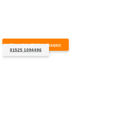
Kurzfristige Termine möglich
Für Privat- und Gewerbekunden
Unverbindlich anfragen
01525 1094496
1. Anfrage
Nennen Sie uns die Eckdaten: Art und Umfang des zu
entsorgenden Hausrats, Wunschtermin, etc..
2. Angebot