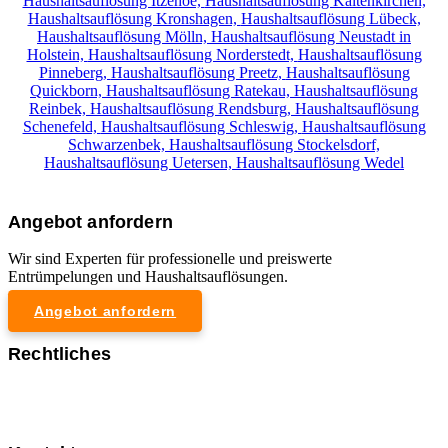
Haushaltsauflösung Itzehoe,
Haushaltsauflösung Kaltenkirchen,
Haushaltsauflösung Kronshagen,
Haushaltsauflösung Lübeck,
Haushaltsauflösung Mölln,
Haushaltsauflösung Neustadt in
Holstein,
Haushaltsauflösung Norderstedt,
Haushaltsauflösung
Pinneberg,
Haushaltsauflösung Preetz,
Haushaltsauflösung
Quickborn,
Haushaltsauflösung Ratekau,
Haushaltsauflösung
Reinbek,
Haushaltsauflösung Rendsburg,
Haushaltsauflösung
Schenefeld,
Haushaltsauflösung Schleswig,
Haushaltsauflösung
Schwarzenbek,
Haushaltsauflösung Stockelsdorf,
Haushaltsauflösung Uetersen,
Haushaltsauflösung Wedel
Angebot anfordern
Wir sind Experten für professionelle und preiswerte
Entrümpelungen und Haushaltsauflösungen.
Angebot anfordern
Rechtliches
Impressum
Datenschutzerklärung