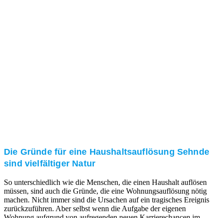
und/oder bei Ihnen vor Ort.
Kundenzufriedenheit
Zuverlässigkeit, Pünktlichkeit und Diskretion haben
für uns oberste Priorität. Gerne überzeugen wir Sie in
einem persönlichen Gespräch.
Transparente Preise
Unseren Service bieten wir zu fairen und transparenten
Preisen an. Gerne unterbreiten wir Ihnen ein
unverbindliches Angebot.
Die Gründe für eine Haushaltsauflösung Sehnde
sind vielfältiger Natur
So unterschiedlich wie die Menschen, die einen Haushalt auflösen
müssen, sind auch die Gründe, die eine Wohnungsauflösung nötig
machen. Nicht immer sind die Ursachen auf ein tragisches Ereignis
zurückzuführen. Aber selbst wenn die Aufgabe der eigenen
Wohnung aufgrund von aufregenden neuen Karrierechancen im