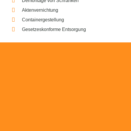
Demontage von Schränken
Aktenvernichtung
Containergestellung
Gesetzeskonforme Entsorgung
Beratung
Das RümpelButler-Team nimmt sich die Zeit
für eine ausführliche und kompetente
Beratung. Telefonisch und/oder bei Ihnen vor
Ort.