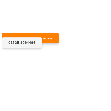
Kurzfristige Termine möglich
Für Privat- und Gewerbekunden
Unverbindlich anfragen
01525 1094496
1. Anfrage
Nennen Sie uns die Eckdaten: Art und Umfang des zu
entsorgenden Hausrats, Wunschtermin, etc..
2. Angebot