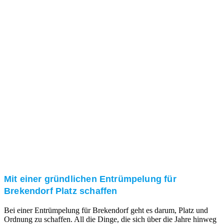
Das RümpelButler-Team nimmt sich die Zeit für eine
ausführliche und kompetente Beratung. Telefonisch
und/oder bei Ihnen vor Ort.
Kundenzufriedenheit
Zuverlässigkeit, Pünktlichkeit und Diskretion haben
für uns oberste Priorität. Gerne überzeugen wir Sie in
einem persönlichen Gespräch.
Transparente Preise
Unseren Service bieten wir zu fairen und transparenten
Preisen an. Gerne unterbreiten wir Ihnen ein
unverbindliches Angebot.
Mit einer gründlichen Entrümpelung für
Brekendorf Platz schaffen
Bei einer Entrümpelung für Brekendorf geht es darum, Platz und
Ordnung zu schaffen. All die Dinge, die sich über die Jahre hinweg