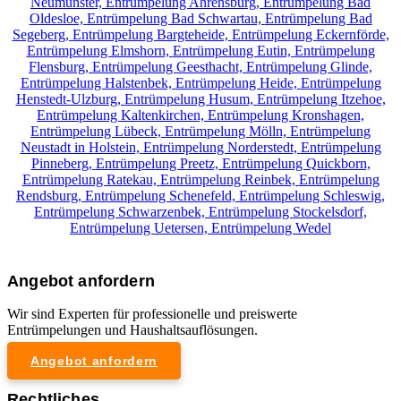
Neumünster,
Entrümpelung Ahrensburg,
Entrümpelung Bad
Oldesloe,
Entrümpelung Bad Schwartau,
Entrümpelung Bad
Segeberg,
Entrümpelung Bargteheide,
Entrümpelung Eckernförde,
Entrümpelung Elmshorn,
Entrümpelung Eutin,
Entrümpelung
Flensburg,
Entrümpelung Geesthacht,
Entrümpelung Glinde,
Entrümpelung Halstenbek,
Entrümpelung Heide,
Entrümpelung
Henstedt-Ulzburg,
Entrümpelung Husum,
Entrümpelung Itzehoe,
Entrümpelung Kaltenkirchen,
Entrümpelung Kronshagen,
Entrümpelung Lübeck,
Entrümpelung Mölln,
Entrümpelung
Neustadt in Holstein,
Entrümpelung Norderstedt,
Entrümpelung
Pinneberg,
Entrümpelung Preetz,
Entrümpelung Quickborn,
Entrümpelung Ratekau,
Entrümpelung Reinbek,
Entrümpelung
Rendsburg,
Entrümpelung Schenefeld,
Entrümpelung Schleswig,
Entrümpelung Schwarzenbek,
Entrümpelung Stockelsdorf,
Entrümpelung Uetersen,
Entrümpelung Wedel
Angebot anfordern
Wir sind Experten für professionelle und preiswerte
Entrümpelungen und Haushaltsauflösungen.
Angebot anfordern
Rechtliches