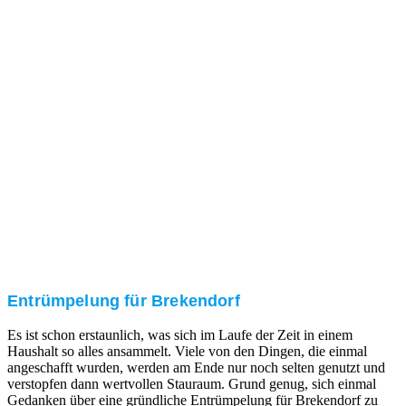
Nach einer für Sie kostenfreien Besichtigung erstellen
wir kurzerhand ein unverbindliches Angebot.
3. Umsetzung
Unser RümpelButler-Team führt die anfallenden
Arbeiten fachgerecht und zu Ihrer Zufriedenheit aus.
Entrümpelung für Brekendorf
Es ist schon erstaunlich, was sich im Laufe der Zeit in einem
Haushalt so alles ansammelt. Viele von den Dingen, die einmal
angeschafft wurden, werden am Ende nur noch selten genutzt und
verstopfen dann wertvollen Stauraum. Grund genug, sich einmal
Gedanken über eine gründliche Entrümpelung für Brekendorf zu