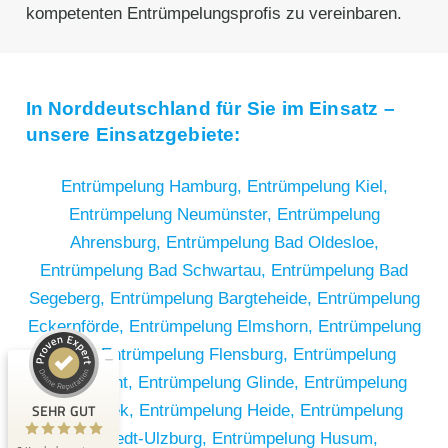
kompetenten Entrümpelungsprofis zu vereinbaren.
In Norddeutschland für Sie im Einsatz –
unsere Einsatzgebiete:
Entrümpelung Hamburg,
Entrümpelung Kiel,
Entrümpelung Neumünster,
Entrümpelung
Ahrensburg,
Entrümpelung Bad Oldesloe,
Entrümpelung Bad Schwartau,
Entrümpelung Bad
Segeberg,
Entrümpelung Bargteheide,
Entrümpelung
Kundenbewertungen und Erfahrungen zu
Eckernförde,
Entrümpelung Elmshorn,
Entrümpelung
RümpelButler
Eutin,
Entrümpelung Flensburg,
Entrümpelung
SEHR GUT
2
Geesthacht,
Entrümpelung Glinde,
Entrümpelung
Bewertungen von 1
SEHR GUT
Halstenbek,
Entrümpelung Heide,
Entrümpelung
5,00 / 5,00
anderen Quelle
Henstedt-Ulzburg,
Entrümpelung Husum,