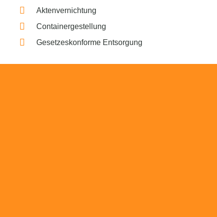
Aktenvernichtung
Containergestellung
Gesetzeskonforme Entsorgung
Beratung
Das RümpelButler-Team nimmt sich die Zeit
für eine ausführliche und kompetente
Beratung. Telefonisch und/oder bei Ihnen vor
Ort.