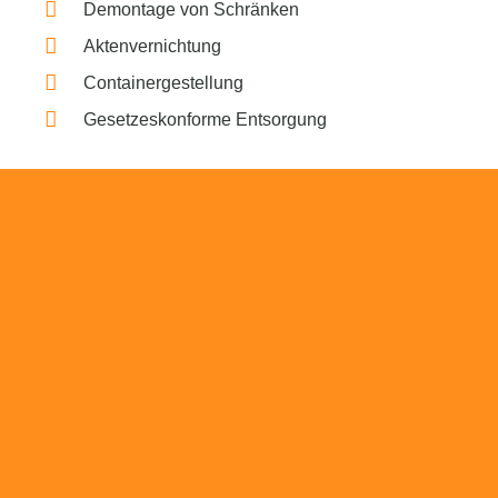
Demontage von Schränken
Aktenvernichtung
Containergestellung
Gesetzeskonforme Entsorgung
Beratung
Das RümpelButler-Team nimmt sich die Zeit
für eine ausführliche und kompetente
Beratung. Telefonisch und/oder bei Ihnen vor