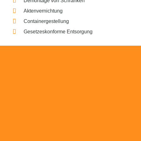
Demontage von Schränken
Aktenvernichtung
Containergestellung
Gesetzeskonforme Entsorgung
Beratung
Das RümpelButler-Team nimmt sich die Zeit
für eine ausführliche und kompetente
Beratung. Telefonisch und/oder bei Ihnen vor
Ort.