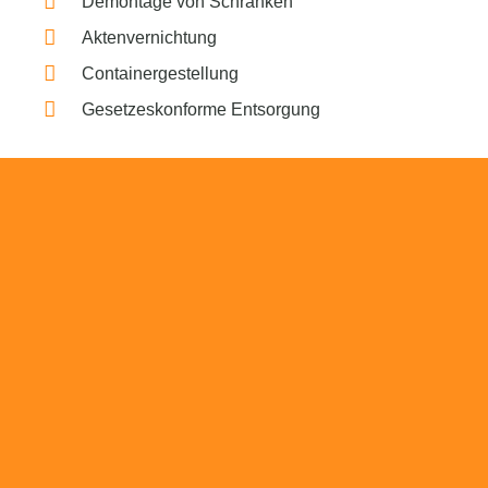
Demontage von Schränken
Aktenvernichtung
Containergestellung
Gesetzeskonforme Entsorgung
Beratung
Das RümpelButler-Team nimmt sich die Zeit
für eine ausführliche und kompetente
Beratung. Telefonisch und/oder bei Ihnen vor
Ort.