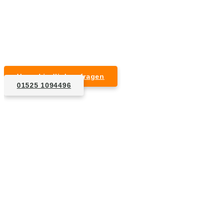
Kurzfristige Termine möglich
Für Privat- und Gewerbekunden
Unverbindlich anfragen
01525 1094496
1. Anfrage
Nennen Sie uns die Eckdaten: Art und Umfang des zu
entsorgenden Hausrats, Wunschtermin, etc..
2. Angebot