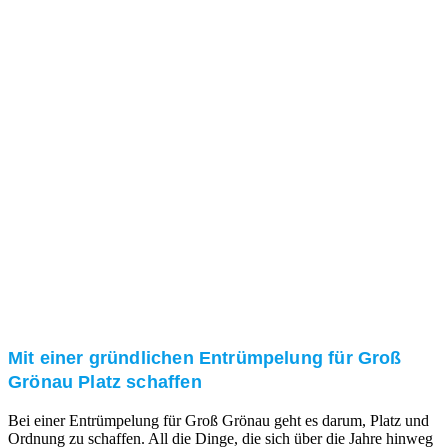
Das RümpelButler-Team nimmt sich die Zeit für eine
ausführliche und kompetente Beratung. Telefonisch
und/oder bei Ihnen vor Ort.
Kundenzufriedenheit
Zuverlässigkeit, Pünktlichkeit und Diskretion haben
für uns oberste Priorität. Gerne überzeugen wir Sie in
einem persönlichen Gespräch.
Transparente Preise
Unseren Service bieten wir zu fairen und transparenten
Preisen an. Gerne unterbreiten wir Ihnen ein
unverbindliches Angebot.
Mit einer gründlichen Entrümpelung für Groß
Grönau Platz schaffen
Bei einer Entrümpelung für Groß Grönau geht es darum, Platz und
Ordnung zu schaffen. All die Dinge, die sich über die Jahre hinweg