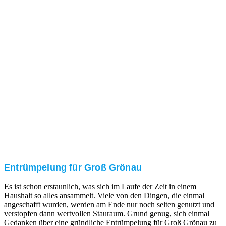
Nach einer für Sie kostenfreien Besichtigung erstellen
wir kurzerhand ein unverbindliches Angebot.
3. Umsetzung
Unser RümpelButler-Team führt die anfallenden
Arbeiten fachgerecht und zu Ihrer Zufriedenheit aus.
Entrümpelung für Groß Grönau
Es ist schon erstaunlich, was sich im Laufe der Zeit in einem
Haushalt so alles ansammelt. Viele von den Dingen, die einmal
angeschafft wurden, werden am Ende nur noch selten genutzt und
verstopfen dann wertvollen Stauraum. Grund genug, sich einmal
Gedanken über eine gründliche Entrümpelung für Groß Grönau zu