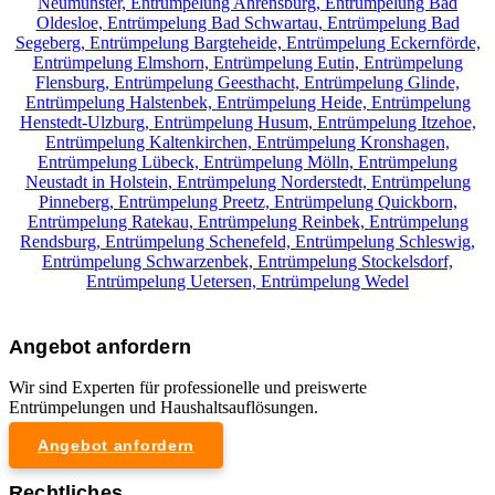
Neumünster,
Entrümpelung Ahrensburg,
Entrümpelung Bad
Oldesloe,
Entrümpelung Bad Schwartau,
Entrümpelung Bad
Segeberg,
Entrümpelung Bargteheide,
Entrümpelung Eckernförde,
Entrümpelung Elmshorn,
Entrümpelung Eutin,
Entrümpelung
Flensburg,
Entrümpelung Geesthacht,
Entrümpelung Glinde,
Entrümpelung Halstenbek,
Entrümpelung Heide,
Entrümpelung
Henstedt-Ulzburg,
Entrümpelung Husum,
Entrümpelung Itzehoe,
Entrümpelung Kaltenkirchen,
Entrümpelung Kronshagen,
Entrümpelung Lübeck,
Entrümpelung Mölln,
Entrümpelung
Neustadt in Holstein,
Entrümpelung Norderstedt,
Entrümpelung
Pinneberg,
Entrümpelung Preetz,
Entrümpelung Quickborn,
Entrümpelung Ratekau,
Entrümpelung Reinbek,
Entrümpelung
Rendsburg,
Entrümpelung Schenefeld,
Entrümpelung Schleswig,
Entrümpelung Schwarzenbek,
Entrümpelung Stockelsdorf,
Entrümpelung Uetersen,
Entrümpelung Wedel
Angebot anfordern
Wir sind Experten für professionelle und preiswerte
Entrümpelungen und Haushaltsauflösungen.
Angebot anfordern
Rechtliches