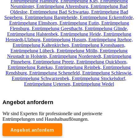
Entrümpelung Hamburg,
Entrümpelung Kiel,
Entrümpelung
Neumünster,
Entrümpelung Ahrensburg,
Entrümpelung Bad
Oldesloe,
Entrümpelung Bad Schwartau,
Entrümpelung Bad
Segeberg,
Entrümpelung Bargteheide,
Entrümpelung Eckernförde,
Entrümpelung Elmshorn,
Entrümpelung Eutin,
Entrümpelung
Flensburg,
Entrümpelung Geesthacht,
Entrümpelung Glinde,
Entrümpelung Halstenbek,
Entrümpelung Heide,
Entrümpelung
Henstedt-Ulzburg,
Entrümpelung Husum,
Entrümpelung Itzehoe,
Entrümpelung Kaltenkirchen,
Entrümpelung Kronshagen,
Entrümpelung Lübeck,
Entrümpelung Mölln,
Entrümpelung
Neustadt in Holstein,
Entrümpelung Norderstedt,
Entrümpelung
Pinneberg,
Entrümpelung Preetz,
Entrümpelung Quickborn,
Entrümpelung Ratekau,
Entrümpelung Reinbek,
Entrümpelung
Rendsburg,
Entrümpelung Schenefeld,
Entrümpelung Schleswig,
Entrümpelung Schwarzenbek,
Entrümpelung Stockelsdorf,
Entrümpelung Uetersen,
Entrümpelung Wedel
Angebot anfordern
Wir sind Experten für professionelle und preiswerte
Entrümpelungen und Haushaltsauflösungen.
Angebot anfordern