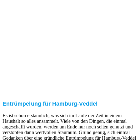
Nach einer für Sie kostenfreien Besichtigung erstellen
wir kurzerhand ein unverbindliches Angebot.
3. Umsetzung
Unser RümpelButler-Team führt die anfallenden
Arbeiten fachgerecht und zu Ihrer Zufriedenheit aus.
Entrümpelung für Hamburg-Veddel
Es ist schon erstaunlich, was sich im Laufe der Zeit in einem
Haushalt so alles ansammelt. Viele von den Dingen, die einmal
angeschafft wurden, werden am Ende nur noch selten genutzt und
verstopfen dann wertvollen Stauraum. Grund genug, sich einmal
Gedanken über eine gründliche Entrümpelung für Hamburg-Veddel