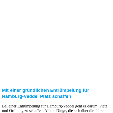
Das RümpelButler-Team nimmt sich die Zeit für eine
ausführliche und kompetente Beratung. Telefonisch
und/oder bei Ihnen vor Ort.
Kundenzufriedenheit
Zuverlässigkeit, Pünktlichkeit und Diskretion haben
für uns oberste Priorität. Gerne überzeugen wir Sie in
einem persönlichen Gespräch.
Transparente Preise
Unseren Service bieten wir zu fairen und transparenten
Preisen an. Gerne unterbreiten wir Ihnen ein
unverbindliches Angebot.
Mit einer gründlichen Entrümpelung für
Hamburg-Veddel Platz schaffen
Bei einer Entrümpelung für Hamburg-Veddel geht es darum, Platz
und Ordnung zu schaffen. All die Dinge, die sich über die Jahre