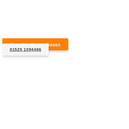
Kurzfristige Termine möglich
Für Privat- und Gewerbekunden
Unverbindlich anfragen
01525 1094496
1. Anfrage
Nennen Sie uns die Eckdaten: Art und Umfang des zu
entsorgenden Hausrats, Wunschtermin, etc..
2. Angebot