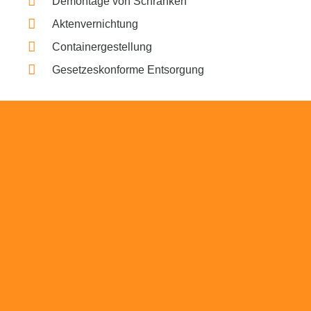
Demontage von Schränken
Aktenvernichtung
Containergestellung
Gesetzeskonforme Entsorgung
Beratung
Das RümpelButler-Team nimmt sich die Zeit
für eine ausführliche und kompetente
Beratung. Telefonisch und/oder bei Ihnen vor
Ort.