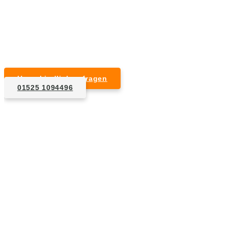
Kurzfristige Termine möglich
Für Privat- und Gewerbekunden
Unverbindlich anfragen
01525 1094496
1. Anfrage
Nennen Sie uns die Eckdaten: Art und Umfang des zu
entsorgenden Hausrats, Wunschtermin, etc..
2. Angebot