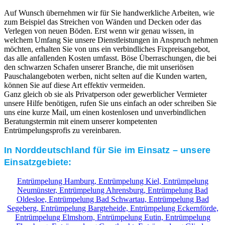
Auf Wunsch übernehmen wir für Sie handwerkliche Arbeiten, wie
zum Beispiel das Streichen von Wänden und Decken oder das
Verlegen von neuen Böden. Erst wenn wir genau wissen, in
welchem Umfang Sie unsere Dienstleistungen in Anspruch nehmen
möchten, erhalten Sie von uns ein verbindliches Fixpreisangebot,
das alle anfallenden Kosten umfasst. Böse Überraschungen, die bei
den schwarzen Schafen unserer Branche, die mit unseriösen
Pauschalangeboten werben, nicht selten auf die Kunden warten,
können Sie auf diese Art effektiv vermeiden.
Ganz gleich ob sie als Privatperson oder gewerblicher Vermieter
unsere Hilfe benötigen, rufen Sie uns einfach an oder schreiben Sie
uns eine kurze Mail, um einen kostenlosen und unverbindlichen
Beratungstermin mit einem unserer kompetenten
Entrümpelungsprofis zu vereinbaren.
In Norddeutschland für Sie im Einsatz – unsere
Einsatzgebiete:
Entrümpelung Hamburg,
Entrümpelung Kiel,
Entrümpelung
Neumünster,
Entrümpelung Ahrensburg,
Entrümpelung Bad
Oldesloe,
Entrümpelung Bad Schwartau,
Entrümpelung Bad
Segeberg,
Entrümpelung Bargteheide,
Entrümpelung Eckernförde,
Entrümpelung Elmshorn,
Entrümpelung Eutin,
Entrümpelung