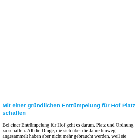
ausführliche und kompetente Beratung. Telefonisch
und/oder bei Ihnen vor Ort.
Kundenzufriedenheit
Zuverlässigkeit, Pünktlichkeit und Diskretion haben
für uns oberste Priorität. Gerne überzeugen wir Sie in
einem persönlichen Gespräch.
Transparente Preise
Unseren Service bieten wir zu fairen und transparenten
Preisen an. Gerne unterbreiten wir Ihnen ein
unverbindliches Angebot.
Mit einer gründlichen Entrümpelung für Hof Platz
schaffen
Bei einer Entrümpelung für Hof geht es darum, Platz und Ordnung
zu schaffen. All die Dinge, die sich über die Jahre hinweg
angesammelt haben aber nicht mehr gebraucht werden, weil sie