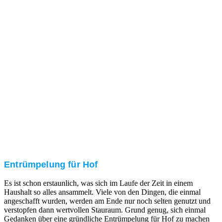
Nach einer für Sie kostenfreien Besichtigung erstellen
wir kurzerhand ein unverbindliches Angebot.
3. Umsetzung
Unser RümpelButler-Team führt die anfallenden
Arbeiten fachgerecht und zu Ihrer Zufriedenheit aus.
Entrümpelung für Hof
Es ist schon erstaunlich, was sich im Laufe der Zeit in einem
Haushalt so alles ansammelt. Viele von den Dingen, die einmal
angeschafft wurden, werden am Ende nur noch selten genutzt und
verstopfen dann wertvollen Stauraum. Grund genug, sich einmal
Gedanken über eine gründliche Entrümpelung für Hof zu machen