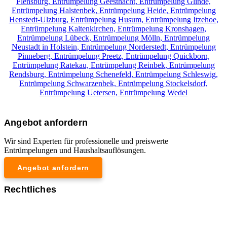
Flensburg,
Entrümpelung Geesthacht,
Entrümpelung Glinde,
Entrümpelung Halstenbek,
Entrümpelung Heide,
Entrümpelung
Henstedt-Ulzburg,
Entrümpelung Husum,
Entrümpelung Itzehoe,
Entrümpelung Kaltenkirchen,
Entrümpelung Kronshagen,
Entrümpelung Lübeck,
Entrümpelung Mölln,
Entrümpelung
Neustadt in Holstein,
Entrümpelung Norderstedt,
Entrümpelung
Pinneberg,
Entrümpelung Preetz,
Entrümpelung Quickborn,
Entrümpelung Ratekau,
Entrümpelung Reinbek,
Entrümpelung
Rendsburg,
Entrümpelung Schenefeld,
Entrümpelung Schleswig,
Entrümpelung Schwarzenbek,
Entrümpelung Stockelsdorf,
Entrümpelung Uetersen,
Entrümpelung Wedel
Angebot anfordern
Wir sind Experten für professionelle und preiswerte
Entrümpelungen und Haushaltsauflösungen.
Angebot anfordern
Rechtliches
Impressum
Datenschutzerklärung