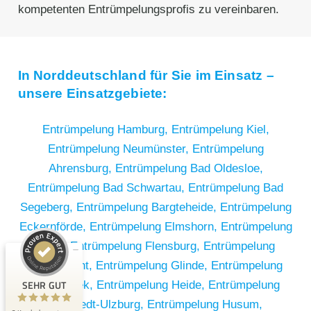
kompetenten Entrümpelungsprofis zu vereinbaren.
In Norddeutschland für Sie im Einsatz –
unsere Einsatzgebiete:
Entrümpelung Hamburg,
Entrümpelung Kiel,
Entrümpelung Neumünster,
Entrümpelung
Ahrensburg,
Entrümpelung Bad Oldesloe,
Entrümpelung Bad Schwartau,
Entrümpelung Bad
Segeberg,
Entrümpelung Bargteheide,
Entrümpelung
Kundenbewertungen und Erfahrungen zu
Eckernförde,
Entrümpelung Elmshorn,
Entrümpelung
RümpelButler
Eutin,
Entrümpelung Flensburg,
Entrümpelung
SEHR GUT
2
Geesthacht,
Entrümpelung Glinde,
Entrümpelung
Bewertungen von 1
SEHR GUT
Halstenbek,
Entrümpelung Heide,
Entrümpelung
5,00 / 5,00
anderen Quelle
Henstedt-Ulzburg,
Entrümpelung Husum,