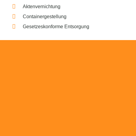
Aktenvernichtung
Containergestellung
Gesetzeskonforme Entsorgung
Beratung
Das RümpelButler-Team nimmt sich die Zeit
für eine ausführliche und kompetente
Beratung. Telefonisch und/oder bei Ihnen vor
Ort.