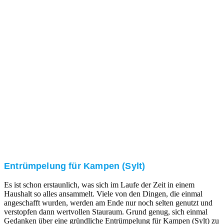
Nach einer für Sie kostenfreien Besichtigung erstellen
wir kurzerhand ein unverbindliches Angebot.
3. Umsetzung
Unser RümpelButler-Team führt die anfallenden
Arbeiten fachgerecht und zu Ihrer Zufriedenheit aus.
Entrümpelung für Kampen (Sylt)
Es ist schon erstaunlich, was sich im Laufe der Zeit in einem
Haushalt so alles ansammelt. Viele von den Dingen, die einmal
angeschafft wurden, werden am Ende nur noch selten genutzt und
verstopfen dann wertvollen Stauraum. Grund genug, sich einmal
Gedanken über eine gründliche Entrümpelung für Kampen (Sylt) zu