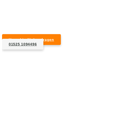
Kurzfristige Termine möglich
Für Privat- und Gewerbekunden
Unverbindlich anfragen
01525 1094496
1. Anfrage
Nennen Sie uns die Eckdaten: Art und Umfang des zu
entsorgenden Hausrats, Wunschtermin, etc..
2. Angebot