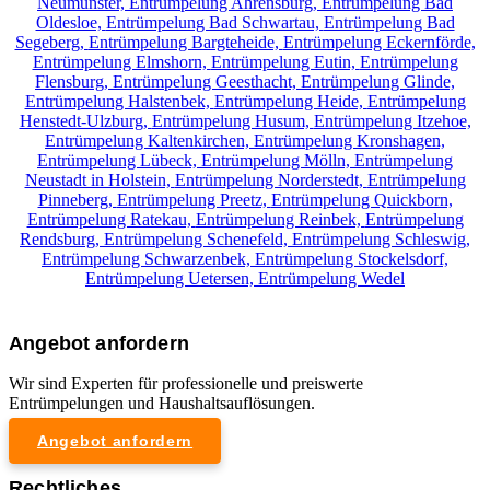
Neumünster,
Entrümpelung Ahrensburg,
Entrümpelung Bad
Oldesloe,
Entrümpelung Bad Schwartau,
Entrümpelung Bad
Segeberg,
Entrümpelung Bargteheide,
Entrümpelung Eckernförde,
Entrümpelung Elmshorn,
Entrümpelung Eutin,
Entrümpelung
Flensburg,
Entrümpelung Geesthacht,
Entrümpelung Glinde,
Entrümpelung Halstenbek,
Entrümpelung Heide,
Entrümpelung
Henstedt-Ulzburg,
Entrümpelung Husum,
Entrümpelung Itzehoe,
Entrümpelung Kaltenkirchen,
Entrümpelung Kronshagen,
Entrümpelung Lübeck,
Entrümpelung Mölln,
Entrümpelung
Neustadt in Holstein,
Entrümpelung Norderstedt,
Entrümpelung
Pinneberg,
Entrümpelung Preetz,
Entrümpelung Quickborn,
Entrümpelung Ratekau,
Entrümpelung Reinbek,
Entrümpelung
Rendsburg,
Entrümpelung Schenefeld,
Entrümpelung Schleswig,
Entrümpelung Schwarzenbek,
Entrümpelung Stockelsdorf,
Entrümpelung Uetersen,
Entrümpelung Wedel
Angebot anfordern
Wir sind Experten für professionelle und preiswerte
Entrümpelungen und Haushaltsauflösungen.
Angebot anfordern
Rechtliches