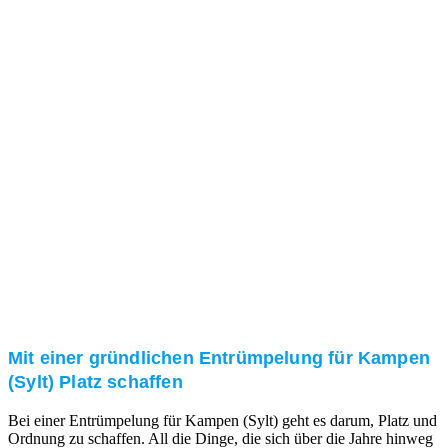
Das RümpelButler-Team nimmt sich die Zeit für eine
ausführliche und kompetente Beratung. Telefonisch
und/oder bei Ihnen vor Ort.
Kundenzufriedenheit
Zuverlässigkeit, Pünktlichkeit und Diskretion haben
für uns oberste Priorität. Gerne überzeugen wir Sie in
einem persönlichen Gespräch.
Transparente Preise
Unseren Service bieten wir zu fairen und transparenten
Preisen an. Gerne unterbreiten wir Ihnen ein
unverbindliches Angebot.
Mit einer gründlichen Entrümpelung für Kampen
(Sylt) Platz schaffen
Bei einer Entrümpelung für Kampen (Sylt) geht es darum, Platz und
Ordnung zu schaffen. All die Dinge, die sich über die Jahre hinweg