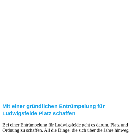
Das RümpelButler-Team nimmt sich die Zeit für eine
ausführliche und kompetente Beratung. Telefonisch
und/oder bei Ihnen vor Ort.
Kundenzufriedenheit
Zuverlässigkeit, Pünktlichkeit und Diskretion haben
für uns oberste Priorität. Gerne überzeugen wir Sie in
einem persönlichen Gespräch.
Transparente Preise
Unseren Service bieten wir zu fairen und transparenten
Preisen an. Gerne unterbreiten wir Ihnen ein
unverbindliches Angebot.
Mit einer gründlichen Entrümpelung für
Ludwigsfelde Platz schaffen
Bei einer Entrümpelung für Ludwigsfelde geht es darum, Platz und
Ordnung zu schaffen. All die Dinge, die sich über die Jahre hinweg