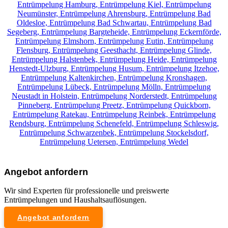
Entrümpelung Hamburg,
Entrümpelung Kiel,
Entrümpelung
Neumünster,
Entrümpelung Ahrensburg,
Entrümpelung Bad
Oldesloe,
Entrümpelung Bad Schwartau,
Entrümpelung Bad
Segeberg,
Entrümpelung Bargteheide,
Entrümpelung Eckernförde,
Entrümpelung Elmshorn,
Entrümpelung Eutin,
Entrümpelung
Flensburg,
Entrümpelung Geesthacht,
Entrümpelung Glinde,
Entrümpelung Halstenbek,
Entrümpelung Heide,
Entrümpelung
Henstedt-Ulzburg,
Entrümpelung Husum,
Entrümpelung Itzehoe,
Entrümpelung Kaltenkirchen,
Entrümpelung Kronshagen,
Entrümpelung Lübeck,
Entrümpelung Mölln,
Entrümpelung
Neustadt in Holstein,
Entrümpelung Norderstedt,
Entrümpelung
Pinneberg,
Entrümpelung Preetz,
Entrümpelung Quickborn,
Entrümpelung Ratekau,
Entrümpelung Reinbek,
Entrümpelung
Rendsburg,
Entrümpelung Schenefeld,
Entrümpelung Schleswig,
Entrümpelung Schwarzenbek,
Entrümpelung Stockelsdorf,
Entrümpelung Uetersen,
Entrümpelung Wedel
Angebot anfordern
Wir sind Experten für professionelle und preiswerte
Entrümpelungen und Haushaltsauflösungen.
Angebot anfordern