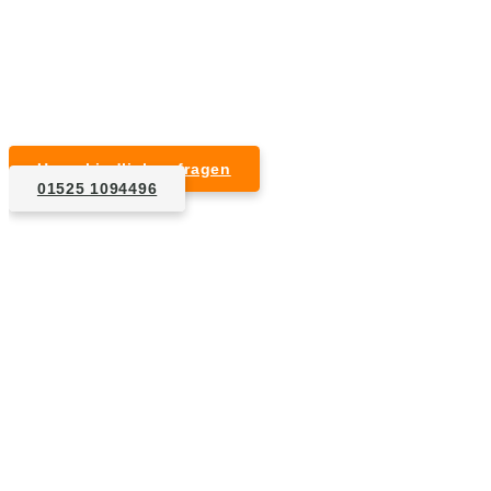
Kurzfristige Termine möglich
Für Privat- und Gewerbekunden
Unverbindlich anfragen
01525 1094496
1. Anfrage
Nennen Sie uns die Eckdaten: Art und Umfang des zu
entsorgenden Hausrats, Wunschtermin, etc..
2. Angebot