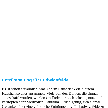
Nach einer für Sie kostenfreien Besichtigung erstellen
wir kurzerhand ein unverbindliches Angebot.
3. Umsetzung
Unser RümpelButler-Team führt die anfallenden
Arbeiten fachgerecht und zu Ihrer Zufriedenheit aus.
Entrümpelung für Ludwigsfelde
Es ist schon erstaunlich, was sich im Laufe der Zeit in einem
Haushalt so alles ansammelt. Viele von den Dingen, die einmal
angeschafft wurden, werden am Ende nur noch selten genutzt und
verstopfen dann wertvollen Stauraum. Grund genug, sich einmal
Gedanken über eine gründliche Entrümpelung für Ludwigsfelde zu