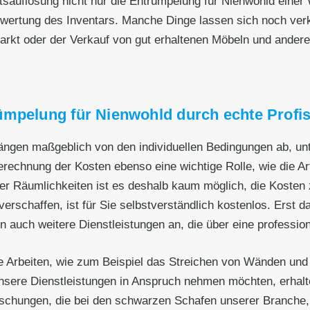
sauflösung nicht nur die Entrümpelung für Nienwohld eine
erwertung des Inventars. Manche Dinge lassen sich noch verk
rkt oder der Verkauf von gut erhaltenen Möbeln und anderen
ümpelung für Nienwohld durch echte Profi
ängen maßgeblich von den individuellen Bedingungen ab, unt
erechnung der Kosten ebenso eine wichtige Rolle, wie die A
r Räumlichkeiten ist es deshalb kaum möglich, die Kosten 
verschaffen, ist für Sie selbstverständlich kostenlos. Erst d
en auch weitere Dienstleistungen an, die über eine professi
 Arbeiten, wie zum Beispiel das Streichen von Wänden und
sere Dienstleistungen in Anspruch nehmen möchten, erhalte
aschungen, die bei den schwarzen Schafen unserer Branche,