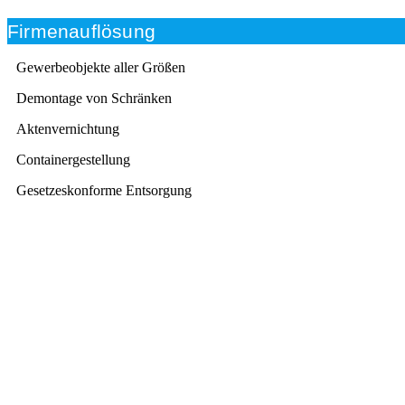
Firmenauflösung
Gewerbeobjekte aller Größen
Demontage von Schränken
Aktenvernichtung
Containergestellung
Gesetzeskonforme Entsorgung
Beratung
Das RümpelButler-Team nimmt sich die Zeit für eine
ausführliche und kompetente Beratung. Telefonisch
und/oder bei Ihnen vor Ort.
Kundenzufriedenheit
Zuverlässigkeit, Pünktlichkeit und Diskretion haben für