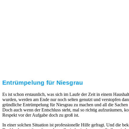
3. Umsetzung
Unser RümpelButler-Team führt die anfallenden
Arbeiten fachgerecht und zu Ihrer Zufriedenheit aus.
Entrümpelung für Niesgrau
Es ist schon erstaunlich, was sich im Laufe der Zeit in einem Haushal
wurden, werden am Ende nur noch selten genutzt und verstopfen dan
gründliche Entrümpelung für Niesgrau zu machen und all die Sachen a
Doch auch wenn der Entschluss steht, mal so richtig aufzuräumen, k
Respekt vor der Aufgabe doch zu groß ist.
In einer solchen Situation ist professionelle Hilfe gefragt. Und die