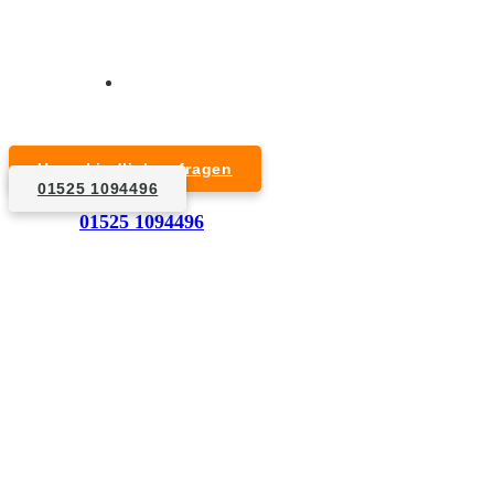
Kurzfristige Termine möglich
Für Privat- und Gewerbekunden
Unverbindlich anfragen
01525 1094496
1. Anfrage
01525 1094496
Nennen Sie uns die Eckdaten: Art und Umfang des zu
entsorgenden Hausrats, Wunschtermin, etc..
2. Angebot
Nach einer für Sie kostenfreien Besichtigung erstellen
wir kurzerhand ein unverbindliches Angebot.