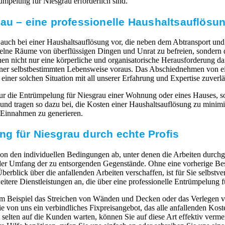
rümpelung für Niesgrau erforderlich sind.
rau – eine professionelle Haushaltsauflösu
r auch bei einer Haushaltsauflösung vor, die neben dem Abtransport u
inzelne Räume von überflüssigen Dingen und Unrat zu befreien, sonde
enen nicht nur eine körperliche und organisatorische Herausforderung d
t einer selbstbestimmten Lebensweise voraus. Das Abschiednehmen vo
einer solchen Situation mit all unserer Erfahrung und Expertise zuverläs
r die Entrümpelung für Niesgrau einer Wohnung oder eines Hauses, so
und tragen so dazu bei, die Kosten einer Haushaltsauflösung zu minim
, Einnahmen zu generieren.
g für Niesgrau durch echte Profis
n den individuellen Bedingungen ab, unter denen die Arbeiten durchge
der Umfang der zu entsorgenden Gegenstände. Ohne eine vorherige Bes
rblick über die anfallenden Arbeiten verschaffen, ist für Sie selbstver
eitere Dienstleistungen an, die über eine professionelle Entrümpelung 
um Beispiel das Streichen von Wänden und Decken oder das Verlegen
e von uns ein verbindliches Fixpreisangebot, das alle anfallenden Ko
selten auf die Kunden warten, können Sie auf diese Art effektiv verme