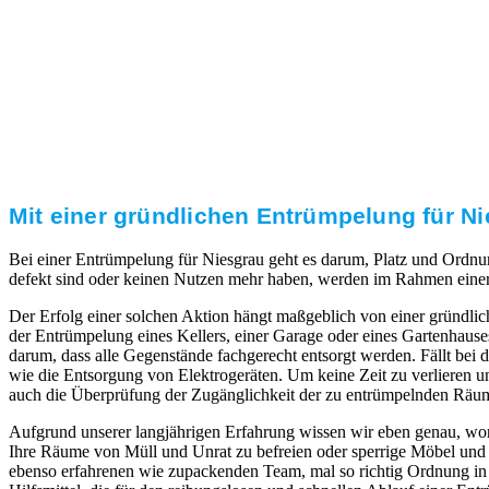
uns oberste Priorität. Gerne überzeugen wir Sie in
einem persönlichen Gespräch.
Transparente Preise
Unseren Service bieten wir zu fairen und transparenten
Preisen an. Gerne unterbreiten wir Ihnen ein
unverbindliches Angebot.
Mit einer gründlichen Entrümpelung für Ni
Bei einer Entrümpelung für Niesgrau geht es darum, Platz und Ordnun
defekt sind oder keinen Nutzen mehr haben, werden im Rahmen einer 
Der Erfolg einer solchen Aktion hängt maßgeblich von einer gründlic
der Entrümpelung eines Kellers, einer Garage oder eines Gartenhaus
darum, dass alle Gegenstände fachgerecht entsorgt werden. Fällt bei 
wie die Entsorgung von Elektrogeräten. Um keine Zeit zu verlieren 
auch die Überprüfung der Zugänglichkeit der zu entrümpelnden Räum
Aufgrund unserer langjährigen Erfahrung wissen wir eben genau, wor
Ihre Räume von Müll und Unrat zu befreien oder sperrige Möbel und
ebenso erfahrenen wie zupackenden Team, mal so richtig Ordnung in