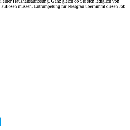
i einer Haushaltsauflösung. Ganz gleich ob Sie sich lediglich von
d auflösen müssen, Entrümpelung für Niesgrau übernimmt diesen Job