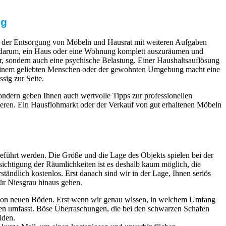
ng
nd der Entsorgung von Möbeln und Hausrat mit weiteren Aufgaben
rn darum, ein Haus oder eine Wohnung komplett auszuräumen und
ar, sondern auch eine psychische Belastung. Einer Haushaltsauflösung
n einem geliebten Menschen oder der gewohnten Umgebung macht eine
sig zur Seite.
ndern geben Ihnen auch wertvolle Tipps zur professionellen
ieren. Ein Hausflohmarkt oder der Verkauf von gut erhaltenen Möbeln
führt werden. Die Größe und die Lage des Objekts spielen bei der
ichtigung der Räumlichkeiten ist es deshalb kaum möglich, die
ständlich kostenlos. Erst danach sind wir in der Lage, Ihnen seriös
für Niesgrau hinaus gehen.
 von neuen Böden. Erst wenn wir genau wissen, in welchem Umfang
sten umfasst. Böse Überraschungen, die bei den schwarzen Schafen
iden.