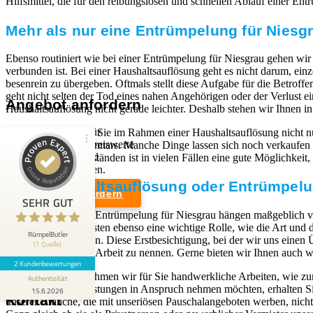
Hilfsmittel, die für den reibungslosen und schnellen Ablauf einer Ent
Mehr als nur eine Entrümpelung für Niesg
Ebenso routiniert wie bei einer Entrümpelung für Niesgrau gehen wi
verbunden ist. Bei einer Haushaltsauflösung geht es nicht darum, e
besenrein zu übergeben. Oftmals stellt diese Aufgabe für die Betroff
geht nicht selten der Tod eines nahen Angehörigen oder der Verlus
Angebot anfordern
Haushaltsauflösung nicht gerade leichter. Deshalb stehen wir Ihnen in 
Wir sind Experten für
Wir übernehmen für Sie im Rahmen einer Haushaltsauflösung nicht nu
professionelle und preiswerte
Verwertung des Inventars. Manche Dinge lassen sich noch verkaufen 
Entrümpelungen und
und anderen Gegenständen ist in vielen Fällen eine gute Möglichkeit
Kundenbewertungen und Erfahrungen zu
Haushaltsauflösungen.
RümpelButler
Eine Haushaltsauflösung oder Entrümpelun
Angebot anfordern
2
SEHR GUT
SEHR GUT
Die Kosten für eine Entrümpelung für Niesgrau hängen maßgeblich vo
Bewertungen von 1
Rechtliches
Berechnung der Kosten ebenso eine wichtige Rolle, wie die Art und 
5,00 / 5,00
anderen Quelle
RümpelButler
Kosten zu bestimmen. Diese Erstbesichtigung, bei der wir uns einen Übe
(1 Quelle)
den Preis für unsere Arbeit zu nennen. Gerne bieten wir Ihnen auch w
Impressum
2 Kundenbewertungen
Blick aufs ProvenExpert-Profil werfen
Datenschutzerklärung
Auf Wunsch übernehmen wir für Sie handwerkliche Arbeiten, wie z
Authentizität
Sie unsere Dienstleistungen in Anspruch nehmen möchten, erhalten Si
15.6.2026
Kontakt
unserer Branche, die mit unseriösen Pauschalangeboten werben, nicht 