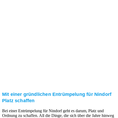
Das RümpelButler-Team nimmt sich die Zeit für eine
ausführliche und kompetente Beratung. Telefonisch
und/oder bei Ihnen vor Ort.
Kundenzufriedenheit
Zuverlässigkeit, Pünktlichkeit und Diskretion haben
für uns oberste Priorität. Gerne überzeugen wir Sie in
einem persönlichen Gespräch.
Transparente Preise
Unseren Service bieten wir zu fairen und transparenten
Preisen an. Gerne unterbreiten wir Ihnen ein
unverbindliches Angebot.
Mit einer gründlichen Entrümpelung für Nindorf
Platz schaffen
Bei einer Entrümpelung für Nindorf geht es darum, Platz und
Ordnung zu schaffen. All die Dinge, die sich über die Jahre hinweg