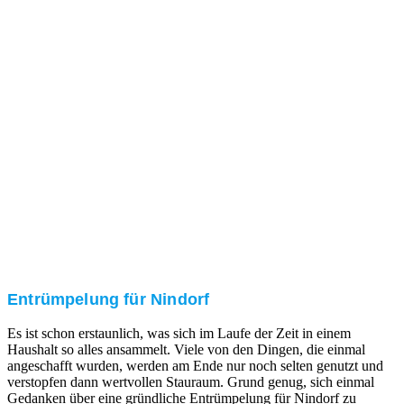
Nach einer für Sie kostenfreien Besichtigung erstellen
wir kurzerhand ein unverbindliches Angebot.
3. Umsetzung
Unser RümpelButler-Team führt die anfallenden
Arbeiten fachgerecht und zu Ihrer Zufriedenheit aus.
Entrümpelung für Nindorf
Es ist schon erstaunlich, was sich im Laufe der Zeit in einem
Haushalt so alles ansammelt. Viele von den Dingen, die einmal
angeschafft wurden, werden am Ende nur noch selten genutzt und
verstopfen dann wertvollen Stauraum. Grund genug, sich einmal
Gedanken über eine gründliche Entrümpelung für Nindorf zu