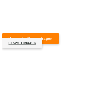
Kurzfristige Termine möglich
Für Privat- und Gewerbekunden
Unverbindlich anfragen
01525 1094496
1. Anfrage
Nennen Sie uns die Eckdaten: Art und Umfang des zu
entsorgenden Hausrats, Wunschtermin, etc..
2. Angebot