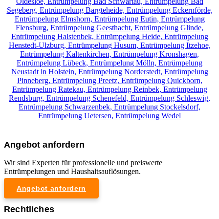
Oldesloe,
Entrümpelung Bad Schwartau,
Entrümpelung Bad
Segeberg,
Entrümpelung Bargteheide,
Entrümpelung Eckernförde,
Entrümpelung Elmshorn,
Entrümpelung Eutin,
Entrümpelung
Flensburg,
Entrümpelung Geesthacht,
Entrümpelung Glinde,
Entrümpelung Halstenbek,
Entrümpelung Heide,
Entrümpelung
Henstedt-Ulzburg,
Entrümpelung Husum,
Entrümpelung Itzehoe,
Entrümpelung Kaltenkirchen,
Entrümpelung Kronshagen,
Entrümpelung Lübeck,
Entrümpelung Mölln,
Entrümpelung
Neustadt in Holstein,
Entrümpelung Norderstedt,
Entrümpelung
Pinneberg,
Entrümpelung Preetz,
Entrümpelung Quickborn,
Entrümpelung Ratekau,
Entrümpelung Reinbek,
Entrümpelung
Rendsburg,
Entrümpelung Schenefeld,
Entrümpelung Schleswig,
Entrümpelung Schwarzenbek,
Entrümpelung Stockelsdorf,
Entrümpelung Uetersen,
Entrümpelung Wedel
Angebot anfordern
Wir sind Experten für professionelle und preiswerte
Entrümpelungen und Haushaltsauflösungen.
Angebot anfordern
Rechtliches