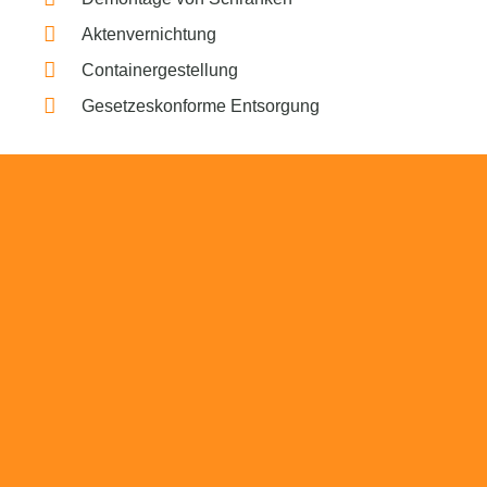
Aktenvernichtung
Containergestellung
Gesetzeskonforme Entsorgung
Beratung
Das RümpelButler-Team nimmt sich die Zeit
für eine ausführliche und kompetente
Beratung. Telefonisch und/oder bei Ihnen vor
Ort.