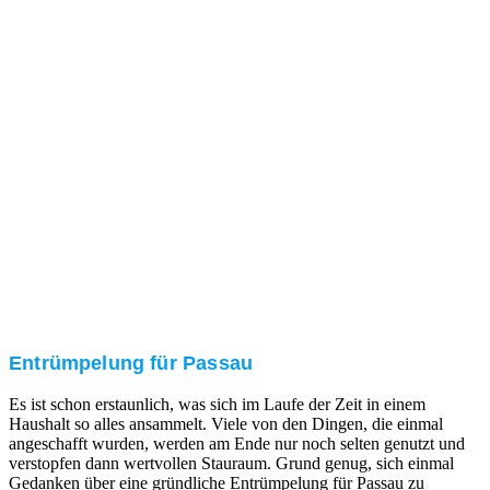
Nach einer für Sie kostenfreien Besichtigung erstellen
wir kurzerhand ein unverbindliches Angebot.
3. Umsetzung
Unser RümpelButler-Team führt die anfallenden
Arbeiten fachgerecht und zu Ihrer Zufriedenheit aus.
Entrümpelung für Passau
Es ist schon erstaunlich, was sich im Laufe der Zeit in einem
Haushalt so alles ansammelt. Viele von den Dingen, die einmal
angeschafft wurden, werden am Ende nur noch selten genutzt und
verstopfen dann wertvollen Stauraum. Grund genug, sich einmal
Gedanken über eine gründliche Entrümpelung für Passau zu