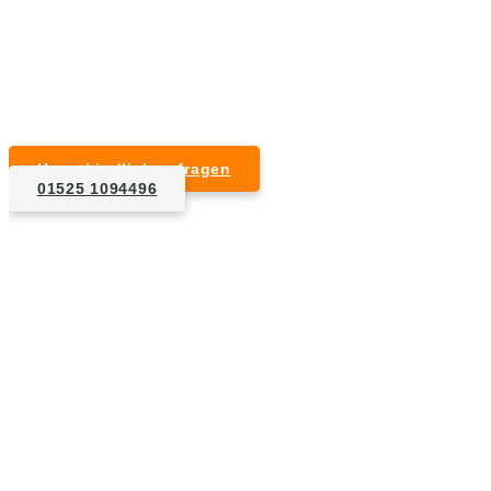
Kurzfristige Termine möglich
Für Privat- und Gewerbekunden
Unverbindlich anfragen
01525 1094496
1. Anfrage
Nennen Sie uns die Eckdaten: Art und Umfang des zu
entsorgenden Hausrats, Wunschtermin, etc..
2. Angebot