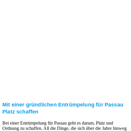
Das RümpelButler-Team nimmt sich die Zeit für eine
ausführliche und kompetente Beratung. Telefonisch
und/oder bei Ihnen vor Ort.
Kundenzufriedenheit
Zuverlässigkeit, Pünktlichkeit und Diskretion haben
für uns oberste Priorität. Gerne überzeugen wir Sie in
einem persönlichen Gespräch.
Transparente Preise
Unseren Service bieten wir zu fairen und transparenten
Preisen an. Gerne unterbreiten wir Ihnen ein
unverbindliches Angebot.
Mit einer gründlichen Entrümpelung für Passau
Platz schaffen
Bei einer Entrümpelung für Passau geht es darum, Platz und
Ordnung zu schaffen. All die Dinge, die sich über die Jahre hinweg