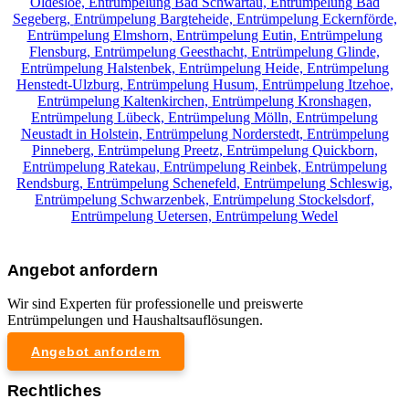
Oldesloe,
Entrümpelung Bad Schwartau,
Entrümpelung Bad
Segeberg,
Entrümpelung Bargteheide,
Entrümpelung Eckernförde,
Entrümpelung Elmshorn,
Entrümpelung Eutin,
Entrümpelung
Flensburg,
Entrümpelung Geesthacht,
Entrümpelung Glinde,
Entrümpelung Halstenbek,
Entrümpelung Heide,
Entrümpelung
Henstedt-Ulzburg,
Entrümpelung Husum,
Entrümpelung Itzehoe,
Entrümpelung Kaltenkirchen,
Entrümpelung Kronshagen,
Entrümpelung Lübeck,
Entrümpelung Mölln,
Entrümpelung
Neustadt in Holstein,
Entrümpelung Norderstedt,
Entrümpelung
Pinneberg,
Entrümpelung Preetz,
Entrümpelung Quickborn,
Entrümpelung Ratekau,
Entrümpelung Reinbek,
Entrümpelung
Rendsburg,
Entrümpelung Schenefeld,
Entrümpelung Schleswig,
Entrümpelung Schwarzenbek,
Entrümpelung Stockelsdorf,
Entrümpelung Uetersen,
Entrümpelung Wedel
Angebot anfordern
Wir sind Experten für professionelle und preiswerte
Entrümpelungen und Haushaltsauflösungen.
Angebot anfordern
Rechtliches