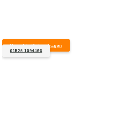
Kurzfristige Termine möglich
Für Privat- und Gewerbekunden
Unverbindlich anfragen
01525 1094496
1. Anfrage
Nennen Sie uns die Eckdaten: Art und Umfang des zu
entsorgenden Hausrats, Wunschtermin, etc..
2. Angebot