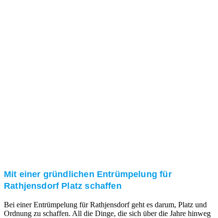
Das RümpelButler-Team nimmt sich die Zeit für eine
ausführliche und kompetente Beratung. Telefonisch
und/oder bei Ihnen vor Ort.
Kundenzufriedenheit
Zuverlässigkeit, Pünktlichkeit und Diskretion haben
für uns oberste Priorität. Gerne überzeugen wir Sie in
einem persönlichen Gespräch.
Transparente Preise
Unseren Service bieten wir zu fairen und transparenten
Preisen an. Gerne unterbreiten wir Ihnen ein
unverbindliches Angebot.
Mit einer gründlichen Entrümpelung für
Rathjensdorf Platz schaffen
Bei einer Entrümpelung für Rathjensdorf geht es darum, Platz und
Ordnung zu schaffen. All die Dinge, die sich über die Jahre hinweg