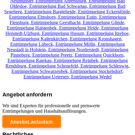
Neumünster,
Entrümpelung Ahrensburg,
Entrümpelung Bad
Oldesloe,
Entrümpelung Bad Schwartau,
Entrümpelung Bad
Segeberg,
Entrümpelung Bargteheide,
Entrümpelung Eckernförde,
Entrümpelung Elmshorn,
Entrümpelung Eutin,
Entrümpelung
Flensburg,
Entrümpelung Geesthacht,
Entrümpelung Glinde,
Entrümpelung Halstenbek,
Entrümpelung Heide,
Entrümpelung
Henstedt-Ulzburg,
Entrümpelung Husum,
Entrümpelung Itzehoe,
Entrümpelung Kaltenkirchen,
Entrümpelung Kronshagen,
Entrümpelung Lübeck,
Entrümpelung Mölln,
Entrümpelung
Neustadt in Holstein,
Entrümpelung Norderstedt,
Entrümpelung
Pinneberg,
Entrümpelung Preetz,
Entrümpelung Quickborn,
Entrümpelung Ratekau,
Entrümpelung Reinbek,
Entrümpelung
Rendsburg,
Entrümpelung Schenefeld,
Entrümpelung Schleswig,
Entrümpelung Schwarzenbek,
Entrümpelung Stockelsdorf,
Entrümpelung Uetersen,
Entrümpelung Wedel
Angebot anfordern
Wir sind Experten für professionelle und preiswerte
Entrümpelungen und Haushaltsauflösungen.
Angebot anfordern
Rechtliches