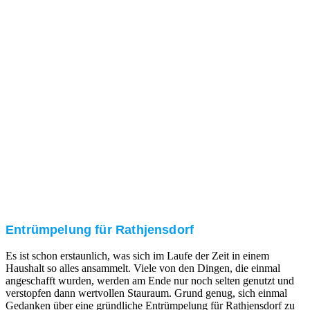
Nach einer für Sie kostenfreien Besichtigung erstellen
wir kurzerhand ein unverbindliches Angebot.
3. Umsetzung
Unser RümpelButler-Team führt die anfallenden
Arbeiten fachgerecht und zu Ihrer Zufriedenheit aus.
Entrümpelung für Rathjensdorf
Es ist schon erstaunlich, was sich im Laufe der Zeit in einem
Haushalt so alles ansammelt. Viele von den Dingen, die einmal
angeschafft wurden, werden am Ende nur noch selten genutzt und
verstopfen dann wertvollen Stauraum. Grund genug, sich einmal
Gedanken über eine gründliche Entrümpelung für Rathjensdorf zu