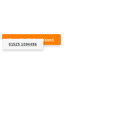
Kurzfristige Termine möglich
Für Privat- und Gewerbekunden
Unverbindlich anfragen
01525 1094496
1. Anfrage
Nennen Sie uns die Eckdaten: Art und Umfang des zu
entsorgenden Hausrats, Wunschtermin, etc..
2. Angebot