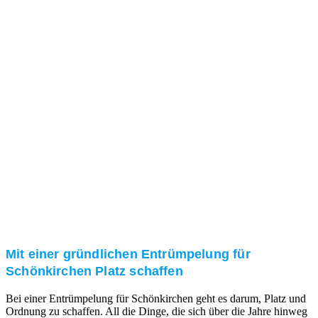
Das RümpelButler-Team nimmt sich die Zeit für eine
ausführliche und kompetente Beratung. Telefonisch
und/oder bei Ihnen vor Ort.
Kundenzufriedenheit
Zuverlässigkeit, Pünktlichkeit und Diskretion haben
für uns oberste Priorität. Gerne überzeugen wir Sie in
einem persönlichen Gespräch.
Transparente Preise
Unseren Service bieten wir zu fairen und transparenten
Preisen an. Gerne unterbreiten wir Ihnen ein
unverbindliches Angebot.
Mit einer gründlichen Entrümpelung für
Schönkirchen Platz schaffen
Bei einer Entrümpelung für Schönkirchen geht es darum, Platz und
Ordnung zu schaffen. All die Dinge, die sich über die Jahre hinweg