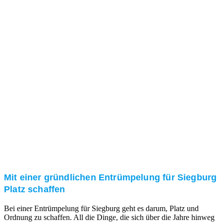
Das RümpelButler-Team nimmt sich die Zeit für eine
ausführliche und kompetente Beratung. Telefonisch
und/oder bei Ihnen vor Ort.
Kundenzufriedenheit
Zuverlässigkeit, Pünktlichkeit und Diskretion haben
für uns oberste Priorität. Gerne überzeugen wir Sie in
einem persönlichen Gespräch.
Transparente Preise
Unseren Service bieten wir zu fairen und transparenten
Preisen an. Gerne unterbreiten wir Ihnen ein
unverbindliches Angebot.
Mit einer gründlichen Entrümpelung für Siegburg
Platz schaffen
Bei einer Entrümpelung für Siegburg geht es darum, Platz und
Ordnung zu schaffen. All die Dinge, die sich über die Jahre hinweg