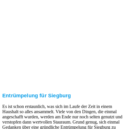
Nach einer für Sie kostenfreien Besichtigung erstellen
wir kurzerhand ein unverbindliches Angebot.
3. Umsetzung
Unser RümpelButler-Team führt die anfallenden
Arbeiten fachgerecht und zu Ihrer Zufriedenheit aus.
Entrümpelung für Siegburg
Es ist schon erstaunlich, was sich im Laufe der Zeit in einem
Haushalt so alles ansammelt. Viele von den Dingen, die einmal
angeschafft wurden, werden am Ende nur noch selten genutzt und
verstopfen dann wertvollen Stauraum. Grund genug, sich einmal
Gedanken über eine gründliche Entrümpelung für Siegburg zu