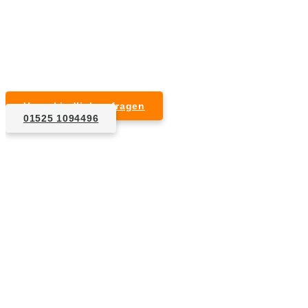
Kurzfristige Termine möglich
Für Privat- und Gewerbekunden
Unverbindlich anfragen
01525 1094496
1. Anfrage
Nennen Sie uns die Eckdaten: Art und Umfang des zu
entsorgenden Hausrats, Wunschtermin, etc..
2. Angebot