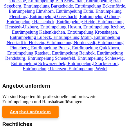
Oldesloe,
Entrümpelung Bad Schwartau,
Entrümpelung Bad
Segeberg,
Entrümpelung Bargteheide,
Entrümpelung Eckernförde,
Entrümpelung Elmshorn,
Entrümpelung Eutin,
Entrümpelung
Flensburg,
Entrümpelung Geesthacht,
Entrümpelung Glinde,
Entrümpelung Halstenbek,
Entrümpelung Heide,
Entrümpelung
Henstedt-Ulzburg,
Entrümpelung Husum,
Entrümpelung Itzehoe,
Entrümpelung Kaltenkirchen,
Entrümpelung Kronshagen,
Entrümpelung Lübeck,
Entrümpelung Mölln,
Entrümpelung
Neustadt in Holstein,
Entrümpelung Norderstedt,
Entrümpelung
Pinneberg,
Entrümpelung Preetz,
Entrümpelung Quickborn,
Entrümpelung Ratekau,
Entrümpelung Reinbek,
Entrümpelung
Rendsburg,
Entrümpelung Schenefeld,
Entrümpelung Schleswig,
Entrümpelung Schwarzenbek,
Entrümpelung Stockelsdorf,
Entrümpelung Uetersen,
Entrümpelung Wedel
Angebot anfordern
Wir sind Experten für professionelle und preiswerte
Entrümpelungen und Haushaltsauflösungen.
Angebot anfordern
Rechtliches