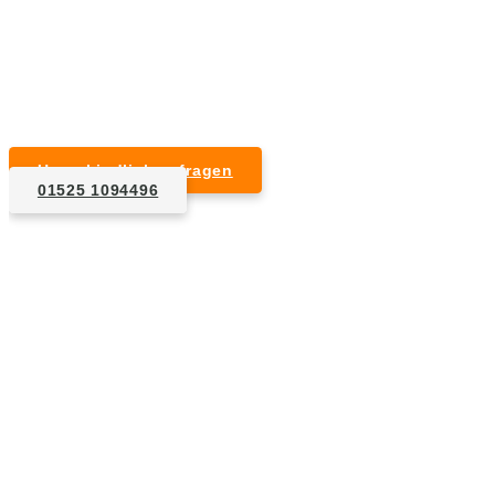
Kurzfristige Termine möglich
Für Privat- und Gewerbekunden
Unverbindlich anfragen
01525 1094496
1. Anfrage
Nennen Sie uns die Eckdaten: Art und Umfang des zu
entsorgenden Hausrats, Wunschtermin, etc..
2. Angebot