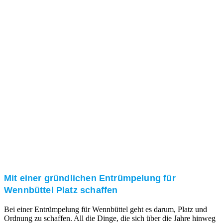
Das RümpelButler-Team nimmt sich die Zeit für eine
ausführliche und kompetente Beratung. Telefonisch
und/oder bei Ihnen vor Ort.
Kundenzufriedenheit
Zuverlässigkeit, Pünktlichkeit und Diskretion haben
für uns oberste Priorität. Gerne überzeugen wir Sie in
einem persönlichen Gespräch.
Transparente Preise
Unseren Service bieten wir zu fairen und transparenten
Preisen an. Gerne unterbreiten wir Ihnen ein
unverbindliches Angebot.
Mit einer gründlichen Entrümpelung für
Wennbüttel Platz schaffen
Bei einer Entrümpelung für Wennbüttel geht es darum, Platz und
Ordnung zu schaffen. All die Dinge, die sich über die Jahre hinweg