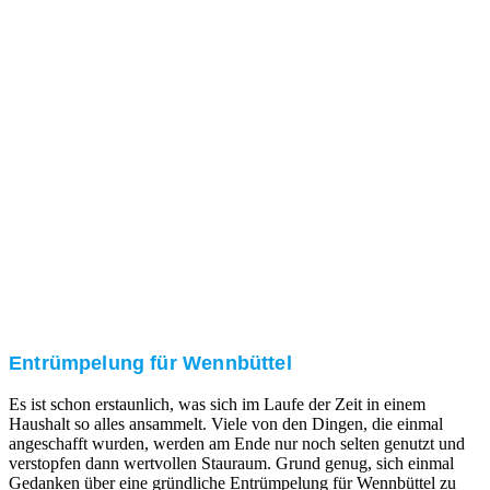
Nach einer für Sie kostenfreien Besichtigung erstellen
wir kurzerhand ein unverbindliches Angebot.
3. Umsetzung
Unser RümpelButler-Team führt die anfallenden
Arbeiten fachgerecht und zu Ihrer Zufriedenheit aus.
Entrümpelung für Wennbüttel
Es ist schon erstaunlich, was sich im Laufe der Zeit in einem
Haushalt so alles ansammelt. Viele von den Dingen, die einmal
angeschafft wurden, werden am Ende nur noch selten genutzt und
verstopfen dann wertvollen Stauraum. Grund genug, sich einmal
Gedanken über eine gründliche Entrümpelung für Wennbüttel zu