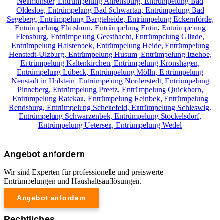
Neumünster,
Entrümpelung Ahrensburg,
Entrümpelung Bad
Oldesloe,
Entrümpelung Bad Schwartau,
Entrümpelung Bad
Segeberg,
Entrümpelung Bargteheide,
Entrümpelung Eckernförde,
Entrümpelung Elmshorn,
Entrümpelung Eutin,
Entrümpelung
Flensburg,
Entrümpelung Geesthacht,
Entrümpelung Glinde,
Entrümpelung Halstenbek,
Entrümpelung Heide,
Entrümpelung
Henstedt-Ulzburg,
Entrümpelung Husum,
Entrümpelung Itzehoe,
Entrümpelung Kaltenkirchen,
Entrümpelung Kronshagen,
Entrümpelung Lübeck,
Entrümpelung Mölln,
Entrümpelung
Neustadt in Holstein,
Entrümpelung Norderstedt,
Entrümpelung
Pinneberg,
Entrümpelung Preetz,
Entrümpelung Quickborn,
Entrümpelung Ratekau,
Entrümpelung Reinbek,
Entrümpelung
Rendsburg,
Entrümpelung Schenefeld,
Entrümpelung Schleswig,
Entrümpelung Schwarzenbek,
Entrümpelung Stockelsdorf,
Entrümpelung Uetersen,
Entrümpelung Wedel
Angebot anfordern
Wir sind Experten für professionelle und preiswerte
Entrümpelungen und Haushaltsauflösungen.
Angebot anfordern
Rechtliches