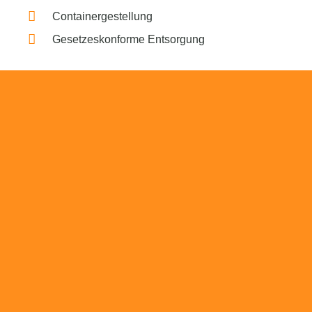
Containergestellung
Gesetzeskonforme Entsorgung
Beratung
Das RümpelButler-Team nimmt sich die Zeit
für eine ausführliche und kompetente
Beratung. Telefonisch und/oder bei Ihnen vor
Ort.