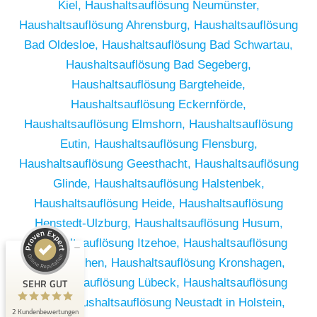
Kiel,
Haushaltsauflösung Neumünster,
Haushaltsauflösung Ahrensburg,
Haushaltsauflösung
Bad Oldesloe,
Haushaltsauflösung Bad Schwartau,
Haushaltsauflösung Bad Segeberg,
Haushaltsauflösung Bargteheide,
Haushaltsauflösung Eckernförde,
Haushaltsauflösung Elmshorn,
Haushaltsauflösung
Eutin,
Haushaltsauflösung Flensburg,
Haushaltsauflösung Geesthacht,
Haushaltsauflösung
Glinde,
Haushaltsauflösung Halstenbek,
Haushaltsauflösung Heide,
Haushaltsauflösung
Kundenbewertungen und Erfahrungen zu
Henstedt-Ulzburg,
Haushaltsauflösung Husum,
RümpelButler
Haushaltsauflösung Itzehoe,
Haushaltsauflösung
SEHR GUT
2
Kaltenkirchen,
Haushaltsauflösung Kronshagen,
Bewertungen von 1
SEHR GUT
Haushaltsauflösung Lübeck,
Haushaltsauflösung
5,00 / 5,00
anderen Quelle
Mölln,
Haushaltsauflösung Neustadt in Holstein,
2 Kundenbewertungen