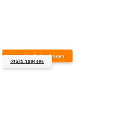
Unverbindlicher Kostenvoranschlag
Kurzfristige Termine möglich
Für Privat- und Gewerbekunden
Unverbindlich anfragen
01525 1094496
1. Anfrage
Nennen Sie uns die Eckdaten: Art und Umfang des zu
entsorgenden Hausrats, Wunschtermin, etc..
2. Angebot