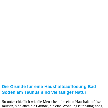
Das RümpelButler-Team nimmt sich die Zeit für eine
ausführliche und kompetente Beratung. Telefonisch
und/oder bei Ihnen vor Ort.
Kundenzufriedenheit
Zuverlässigkeit, Pünktlichkeit und Diskretion haben
für uns oberste Priorität. Gerne überzeugen wir Sie in
einem persönlichen Gespräch.
Transparente Preise
Unseren Service bieten wir zu fairen und transparenten
Preisen an. Gerne unterbreiten wir Ihnen ein
unverbindliches Angebot.
Die Gründe für eine Haushaltsauflösung Bad
Soden am Taunus sind vielfältiger Natur
So unterschiedlich wie die Menschen, die einen Haushalt auflösen
müssen, sind auch die Gründe, die eine Wohnungsauflösung nötig