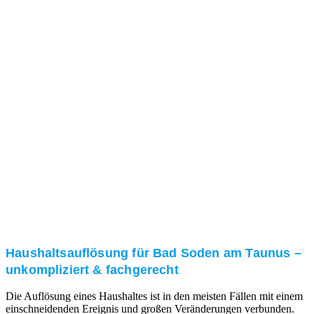
Nach einer für Sie kostenfreien Besichtigung erstellen
wir kurzerhand ein unverbindliches Angebot.
3. Umsetzung
Unser RümpelButler-Team führt die anfallenden
Arbeiten fachgerecht und zu Ihrer Zufriedenheit aus.
Haushaltsauflösung für Bad Soden am Taunus –
unkompliziert & fachgerecht
Die Auflösung eines Haushaltes ist in den meisten Fällen mit einem
einschneidenden Ereignis und großen Veränderungen verbunden.