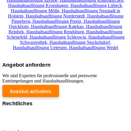
Haushaltsauflösung Itzehoe,
Haushaltsauflösung Kaltenkirchen,
Haushaltsauflösung Kronshagen,
Haushaltsauflösung Lübeck,
Haushaltsauflösung Mölln,
Haushaltsauflösung Neustadt in
Holstein,
Haushaltsauflösung Norderstedt,
Haushaltsauflösung
Pinneberg,
Haushaltsauflösung Preetz,
Haushaltsauflösung
Quickborn,
Haushaltsauflösung Ratekau,
Haushaltsauflösung
Reinbek,
Haushaltsauflösung Rendsburg,
Haushaltsauflösung
Schenefeld,
Haushaltsauflösung Schleswig,
Haushaltsauflösung
Schwarzenbek,
Haushaltsauflösung Stockelsdorf,
Haushaltsauflösung Uetersen,
Haushaltsauflösung Wedel
Angebot anfordern
Wir sind Experten für professionelle und preiswerte
Entrümpelungen und Haushaltsauflösungen.
Angebot anfordern
Rechtliches
Impressum
Datenschutzerklärung