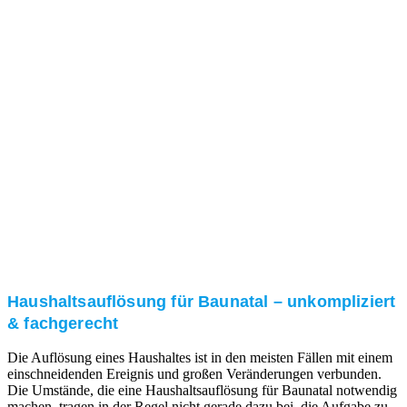
Nach einer für Sie kostenfreien Besichtigung erstellen
wir kurzerhand ein unverbindliches Angebot.
3. Umsetzung
Unser RümpelButler-Team führt die anfallenden
Arbeiten fachgerecht und zu Ihrer Zufriedenheit aus.
Haushaltsauflösung für Baunatal – unkompliziert
& fachgerecht
Die Auflösung eines Haushaltes ist in den meisten Fällen mit einem
einschneidenden Ereignis und großen Veränderungen verbunden.
Die Umstände, die eine Haushaltsauflösung für Baunatal notwendig
machen, tragen in der Regel nicht gerade dazu bei, die Aufgabe zu