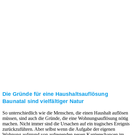
und/oder bei Ihnen vor Ort.
Kundenzufriedenheit
Zuverlässigkeit, Pünktlichkeit und Diskretion haben
für uns oberste Priorität. Gerne überzeugen wir Sie in
einem persönlichen Gespräch.
Transparente Preise
Unseren Service bieten wir zu fairen und transparenten
Preisen an. Gerne unterbreiten wir Ihnen ein
unverbindliches Angebot.
Die Gründe für eine Haushaltsauflösung
Baunatal sind vielfältiger Natur
So unterschiedlich wie die Menschen, die einen Haushalt auflösen
müssen, sind auch die Gründe, die eine Wohnungsauflösung nötig
machen. Nicht immer sind die Ursachen auf ein tragisches Ereignis
zurückzuführen. Aber selbst wenn die Aufgabe der eigenen
Wohnung aufgrund von aufregenden neuen Karrierechancen im