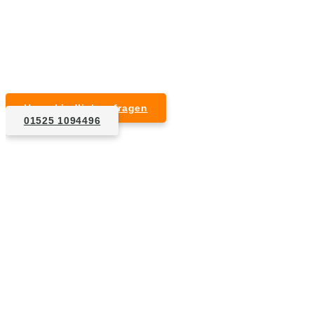
Kurzfristige Termine möglich
Für Privat- und Gewerbekunden
Unverbindlich anfragen
01525 1094496
1. Anfrage
Nennen Sie uns die Eckdaten: Art und Umfang des zu
entsorgenden Hausrats, Wunschtermin, etc..
2. Angebot