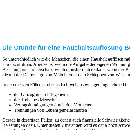
Transparente Preise
Unseren Service bieten wir zu fairen und transparenten
Preisen an. Gerne unterbreiten wir Ihnen ein
unverbindliches Angebot.
Die Gründe für eine Haushaltsauflösung Be
So unterschiedlich wie die Menschen, die einen Haushalt auflösen mü
zurückzuführen. Aber selbst wenn die Aufgabe der eigenen Wohnung 
Belastung nicht unterschätzt werden, insbesondere dann, wenn der Ber
die mit der Demontage von Möbeln oder dem Schleppen von Waschmaschi
In den meisten Fällen sind es jedoch weitaus weniger angenehme Din
der Umzug in ein Pflegeheim
der Tod eines Menschen
Vertragskündigungen durch den Vermieter
Trennungen von Lebensgemeinschaften
Gerade in derartigen Fällen, zu denen auch finanzielle Schwierigk
Belastungen dazu. Unter diesen Umständen wird es dann noch schwerer