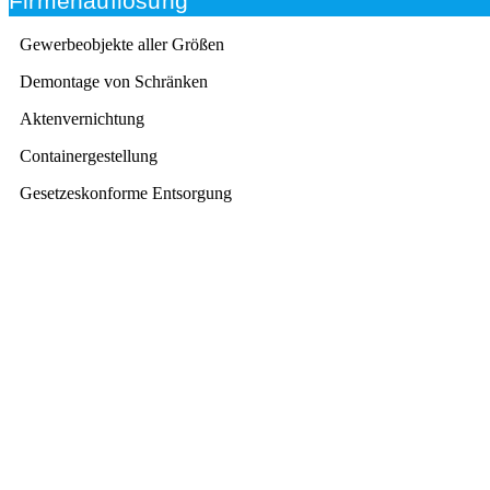
Firmenauflösung
Gewerbeobjekte aller Größen
Demontage von Schränken
Aktenvernichtung
Containergestellung
Gesetzeskonforme Entsorgung
Beratung
Das RümpelButler-Team nimmt sich die Zeit für eine
ausführliche und kompetente Beratung. Telefonisch
und/oder bei Ihnen vor Ort.
Kundenzufriedenheit
Zuverlässigkeit, Pünktlichkeit und Diskretion haben für
uns oberste Priorität. Gerne überzeugen wir Sie in
einem persönlichen Gespräch.