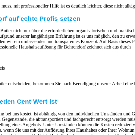
ss, mit professioneller Hilfe ist es deutlich leichter, diese nicht allt
rf auf echte Profis setzen
Butler nicht nur über die erforderlichen organisatorischen und praktisc
 Aufgrund unserer langjährigen Erfahrung ist es uns möglich, den zu er
llen wir ein umfassendes und transparentes Konzept. Auf Basis dieses P
fessionelle Haushaltsauflösung für Behrendorf zeichnet sich aus durch
eis
utler entscheiden, bekommen Sie nach Beendigung unserer Arbeit eine
eden Cent Wert ist
g bei uns kostet, ist abhängig von den individuellen Umständen und G
egenstände, die abtransportiert und fachgerecht entsorgt werden müs
ellung eines Angebots. Unter Umständen können die Kosten reduziert 
 wenn Sie uns mit der Auflösung Ihres Haushaltes oder Ihrer Wohnung