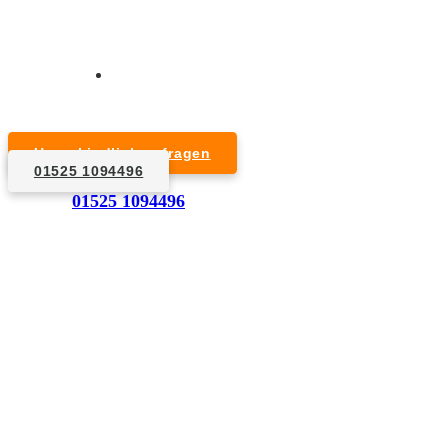
Kurzfristige Termine möglich
Für Privat- und Gewerbekunden
Unverbindlich anfragen
01525 1094496
1. Anfrage
01525 1094496
Nennen Sie uns die Eckdaten: Art und Umfang des zu
entsorgenden Hausrats, Wunschtermin, etc..
2. Angebot
Nach einer für Sie kostenfreien Besichtigung erstellen
wir kurzerhand ein unverbindliches Angebot.