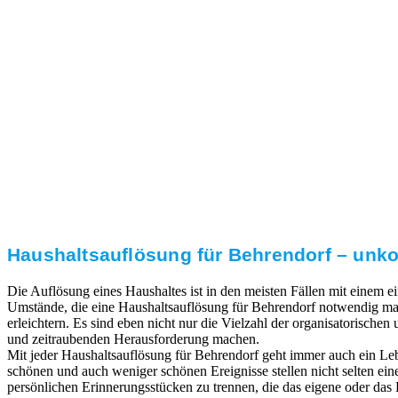
3. Umsetzung
Unser RümpelButler-Team führt die anfallenden
Arbeiten fachgerecht und zu Ihrer Zufriedenheit aus.
Haushaltsauflösung für Behrendorf – unko
Die Auflösung eines Haushaltes ist in den meisten Fällen mit einem
Umstände, die eine Haushaltsauflösung für Behrendorf notwendig mac
erleichtern. Es sind eben nicht nur die Vielzahl der organisatorischen
und zeitraubenden Herausforderung machen.
Mit jeder Haushaltsauflösung für Behrendorf geht immer auch ein Le
schönen und auch weniger schönen Ereignisse stellen nicht selten ei
persönlichen Erinnerungsstücken zu trennen, die das eigene oder das L