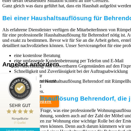
einer derart belastenden Situation schnell an ihre Grenzen.
Ganz gleich was dazu geführt hat, dass ein Haushalt aufgelöst werden mu
Bei einer Haushaltsauflösung für Behrendo
Als erfahrene Dienstleister verfügen die MitarbeiterInnen von Rümpel
für eine professionelle Haushaltsauflösung für Behrendorf nötig ist.
und exakt zu bestimmen. Bevor wir für Sie an die Arbeit gehen, erste
detailliert nachvollziehen können. Unser Serviceangebot für eine pro
eine kostenlose Beratung
eine umfassende Kundenbetreuung per Telefon und E-Mail
Angebot anfordern
die Anrechnung von verwertbaren Gegenständen auf den Fixpr
Schnelligkeit und Zuverlässigkeit bei der Auftragsabwicklung
Wir sind Experten für
professionelle und preiswerte
Wenn Sie sich für eine Haushaltsauflösung Behrendorf mit RümpelB
Entrümpelungen und
kann.
Kundenbewertungen und Erfahrungen zu
Haushaltsauflösungen.
RümpelButler
Eine Haushaltsauflösung Behrendorf, die j
Angebot anfordern
2
SEHR GUT
SEHR GUT
Die Antwort auf die Frage, was eine professionelle Wohnungsauflösun
Bewertungen von 1
Rechtliches
dem Zustand der Wohnung, sondern auch auf der Zahl der Möbel und G
5,00 / 5,00
anderen Quelle
RümpelButler
Zugangsmöglichkeiten zur Wohnung eine wichtige Rolle bei der Erst
(1 Quelle)
Weiterverkauf verwerten können. Denn auch darum kümmern wir uns,
Impressum
2 Kundenbewertungen