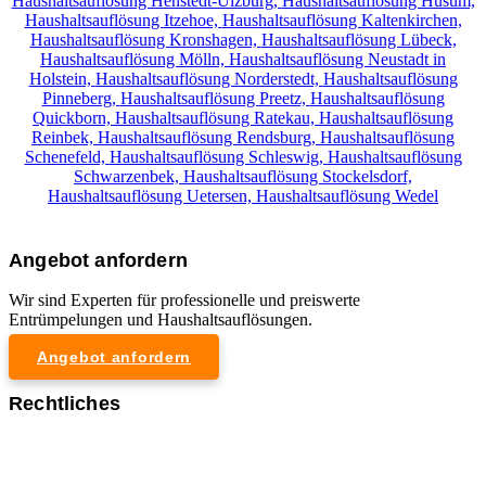
Haushaltsauflösung Henstedt-Ulzburg,
Haushaltsauflösung Husum,
Haushaltsauflösung Itzehoe,
Haushaltsauflösung Kaltenkirchen,
Haushaltsauflösung Kronshagen,
Haushaltsauflösung Lübeck,
Haushaltsauflösung Mölln,
Haushaltsauflösung Neustadt in
Holstein,
Haushaltsauflösung Norderstedt,
Haushaltsauflösung
Pinneberg,
Haushaltsauflösung Preetz,
Haushaltsauflösung
Quickborn,
Haushaltsauflösung Ratekau,
Haushaltsauflösung
Reinbek,
Haushaltsauflösung Rendsburg,
Haushaltsauflösung
Schenefeld,
Haushaltsauflösung Schleswig,
Haushaltsauflösung
Schwarzenbek,
Haushaltsauflösung Stockelsdorf,
Haushaltsauflösung Uetersen,
Haushaltsauflösung Wedel
Angebot anfordern
Wir sind Experten für professionelle und preiswerte
Entrümpelungen und Haushaltsauflösungen.
Angebot anfordern
Rechtliches
Impressum
Datenschutzerklärung