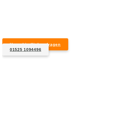
Kurzfristige Termine möglich
Für Privat- und Gewerbekunden
Unverbindlich anfragen
01525 1094496
1. Anfrage
Nennen Sie uns die Eckdaten: Art und Umfang des zu
entsorgenden Hausrats, Wunschtermin, etc..
2. Angebot