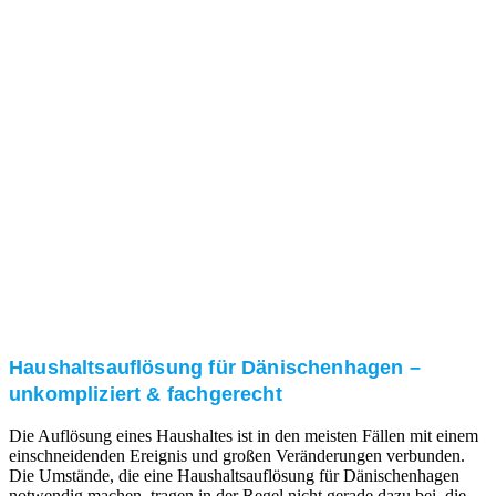
Nach einer für Sie kostenfreien Besichtigung erstellen
wir kurzerhand ein unverbindliches Angebot.
3. Umsetzung
Unser RümpelButler-Team führt die anfallenden
Arbeiten fachgerecht und zu Ihrer Zufriedenheit aus.
Haushaltsauflösung für Dänischenhagen –
unkompliziert & fachgerecht
Die Auflösung eines Haushaltes ist in den meisten Fällen mit einem
einschneidenden Ereignis und großen Veränderungen verbunden.
Die Umstände, die eine Haushaltsauflösung für Dänischenhagen
notwendig machen, tragen in der Regel nicht gerade dazu bei, die