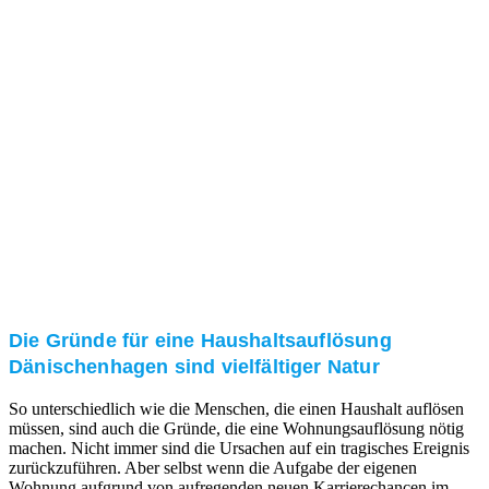
und/oder bei Ihnen vor Ort.
Kundenzufriedenheit
Zuverlässigkeit, Pünktlichkeit und Diskretion haben
für uns oberste Priorität. Gerne überzeugen wir Sie in
einem persönlichen Gespräch.
Transparente Preise
Unseren Service bieten wir zu fairen und transparenten
Preisen an. Gerne unterbreiten wir Ihnen ein
unverbindliches Angebot.
Die Gründe für eine Haushaltsauflösung
Dänischenhagen sind vielfältiger Natur
So unterschiedlich wie die Menschen, die einen Haushalt auflösen
müssen, sind auch die Gründe, die eine Wohnungsauflösung nötig
machen. Nicht immer sind die Ursachen auf ein tragisches Ereignis
zurückzuführen. Aber selbst wenn die Aufgabe der eigenen
Wohnung aufgrund von aufregenden neuen Karrierechancen im