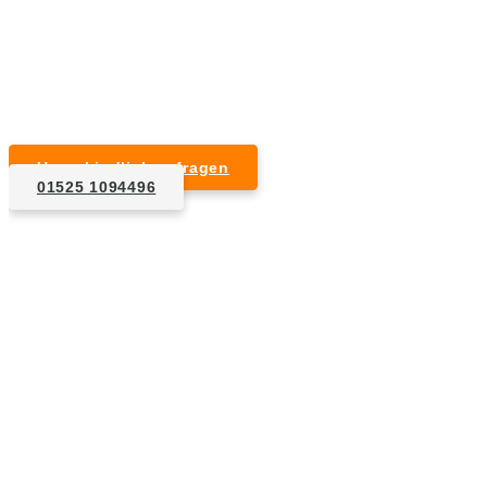
Kurzfristige Termine möglich
Für Privat- und Gewerbekunden
Unverbindlich anfragen
01525 1094496
1. Anfrage
Nennen Sie uns die Eckdaten: Art und Umfang des zu
entsorgenden Hausrats, Wunschtermin, etc..
2. Angebot