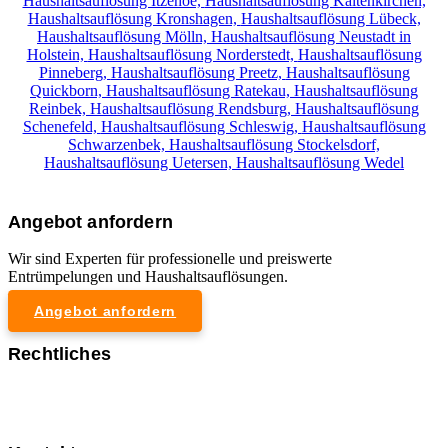
Haushaltsauflösung Itzehoe,
Haushaltsauflösung Kaltenkirchen,
Haushaltsauflösung Kronshagen,
Haushaltsauflösung Lübeck,
Haushaltsauflösung Mölln,
Haushaltsauflösung Neustadt in
Holstein,
Haushaltsauflösung Norderstedt,
Haushaltsauflösung
Pinneberg,
Haushaltsauflösung Preetz,
Haushaltsauflösung
Quickborn,
Haushaltsauflösung Ratekau,
Haushaltsauflösung
Reinbek,
Haushaltsauflösung Rendsburg,
Haushaltsauflösung
Schenefeld,
Haushaltsauflösung Schleswig,
Haushaltsauflösung
Schwarzenbek,
Haushaltsauflösung Stockelsdorf,
Haushaltsauflösung Uetersen,
Haushaltsauflösung Wedel
Angebot anfordern
Wir sind Experten für professionelle und preiswerte
Entrümpelungen und Haushaltsauflösungen.
Angebot anfordern
Rechtliches
Impressum
Datenschutzerklärung