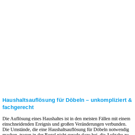
Nach einer für Sie kostenfreien Besichtigung erstellen
wir kurzerhand ein unverbindliches Angebot.
3. Umsetzung
Unser RümpelButler-Team führt die anfallenden
Arbeiten fachgerecht und zu Ihrer Zufriedenheit aus.
Haushaltsauflösung für Döbeln – unkompliziert &
fachgerecht
Die Auflösung eines Haushaltes ist in den meisten Fällen mit einem
einschneidenden Ereignis und großen Veränderungen verbunden.
Die Umstände, die eine Haushaltsauflösung für Döbeln notwendig
machen, tragen in der Regel nicht gerade dazu bei, die Aufgabe zu