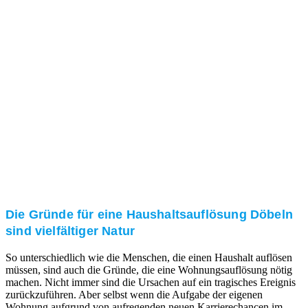
und/oder bei Ihnen vor Ort.
Kundenzufriedenheit
Zuverlässigkeit, Pünktlichkeit und Diskretion haben
für uns oberste Priorität. Gerne überzeugen wir Sie in
einem persönlichen Gespräch.
Transparente Preise
Unseren Service bieten wir zu fairen und transparenten
Preisen an. Gerne unterbreiten wir Ihnen ein
unverbindliches Angebot.
Die Gründe für eine Haushaltsauflösung Döbeln
sind vielfältiger Natur
So unterschiedlich wie die Menschen, die einen Haushalt auflösen
müssen, sind auch die Gründe, die eine Wohnungsauflösung nötig
machen. Nicht immer sind die Ursachen auf ein tragisches Ereignis
zurückzuführen. Aber selbst wenn die Aufgabe der eigenen
Wohnung aufgrund von aufregenden neuen Karrierechancen im