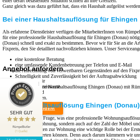
einer derart belastenden Situation schnell an ihre Grenzen.
Ganz gleich was dazu geführt hat, dass ein Haushalt aufgelöst werden mu
Bei einer Haushaltsauflösung für Ehingen 
Als erfahrene Dienstleister verfügen die MitarbeiterInnen von Rümpel
für eine professionelle Haushaltsauflösung für Ehingen (Donau) nöti
(Donau) schnell und exakt zu bestimmen. Bevor wir für Sie an die Arb
Fixpreis, den Sie detailliert nachvollziehen können. Unser Servicean
eine kostenlose Beratung
eine umfassende Kundenbetreuung per Telefon und E-Mail
Angebot anfordern
die Anrechnung von verwertbaren Gegenständen auf den Fixpr
Schnelligkeit und Zuverlässigkeit bei der Auftragsabwicklung
Wir sind Experten für
professionelle und preiswerte
Wenn Sie sich für eine Haushaltsauflösung Ehingen (Donau) mit Rü
Entrümpelungen und
werden kann.
Kundenbewertungen und Erfahrungen zu
Haushaltsauflösungen.
RümpelButler
Eine Haushaltsauflösung Ehingen (Donau), 
Angebot anfordern
2
SEHR GUT
SEHR GUT
Die Antwort auf die Frage, was eine professionelle Wohnungsauflösun
Bewertungen von 1
Rechtliches
dem Zustand der Wohnung, sondern auch auf der Zahl der Möbel und G
5,00 / 5,00
anderen Quelle
RümpelButler
Zugangsmöglichkeiten zur Wohnung eine wichtige Rolle bei der Erst
(1 Quelle)
Weiterverkauf verwerten können. Denn auch darum kümmern wir uns,
Impressum
2 Kundenbewertungen