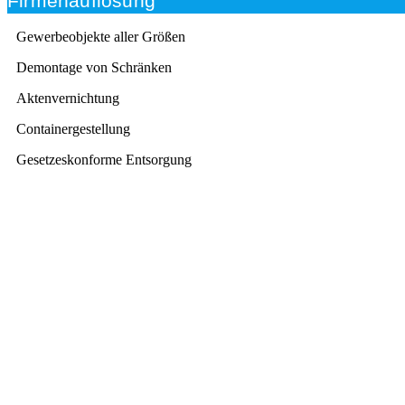
Firmenauflösung
Gewerbeobjekte aller Größen
Demontage von Schränken
Aktenvernichtung
Containergestellung
Gesetzeskonforme Entsorgung
Beratung
Das RümpelButler-Team nimmt sich die Zeit für eine
ausführliche und kompetente Beratung. Telefonisch
und/oder bei Ihnen vor Ort.
Kundenzufriedenheit
Zuverlässigkeit, Pünktlichkeit und Diskretion haben für
uns oberste Priorität. Gerne überzeugen wir Sie in
einem persönlichen Gespräch.