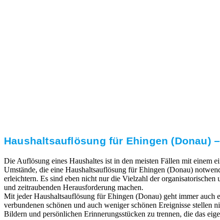
3. Umsetzung
Unser RümpelButler-Team führt die anfallenden
Arbeiten fachgerecht und zu Ihrer Zufriedenheit aus.
Haushaltsauflösung für Ehingen (Donau) –
Die Auflösung eines Haushaltes ist in den meisten Fällen mit einem
Umstände, die eine Haushaltsauflösung für Ehingen (Donau) notwendi
erleichtern. Es sind eben nicht nur die Vielzahl der organisatorischen
und zeitraubenden Herausforderung machen.
Mit jeder Haushaltsauflösung für Ehingen (Donau) geht immer auch e
verbundenen schönen und auch weniger schönen Ereignisse stellen ni
Bildern und persönlichen Erinnerungsstücken zu trennen, die das eige