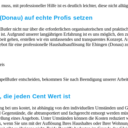
ss, mit professioneller Hilfe ist es deutlich leichter, diese nicht allt
(Donau) auf echte Profis setzen
Butler nicht nur über die erforderlichen organisatorischen und praktisc
g ist. Aufgrund unserer langjährigen Erfahrung ist es uns möglich, den
eit gehen, erstellen wir ein umfassendes und transparentes Konzept. A
gebot für eine professionelle Haushaltsauflösung für Ehingen (Donau) ze
eis
mpelButler entscheiden, bekommen Sie nach Beendigung unserer Arbei
die jeden Cent Wert ist
g bei uns kostet, ist abhängig von den individuellen Umständen und G
egenstände, die abtransportiert und fachgerecht entsorgt werden müs
ellung eines Angebots. Unter Umständen können die Kosten reduziert 
 wenn Sie uns mit der Auflösung Ihres Haushaltes oder Ihrer Wohnung