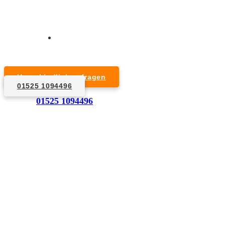
Kurzfristige Termine möglich
Für Privat- und Gewerbekunden
Unverbindlich anfragen
01525 1094496
1. Anfrage
01525 1094496
Nennen Sie uns die Eckdaten: Art und Umfang des zu
entsorgenden Hausrats, Wunschtermin, etc..
2. Angebot
Nach einer für Sie kostenfreien Besichtigung erstellen
wir kurzerhand ein unverbindliches Angebot.