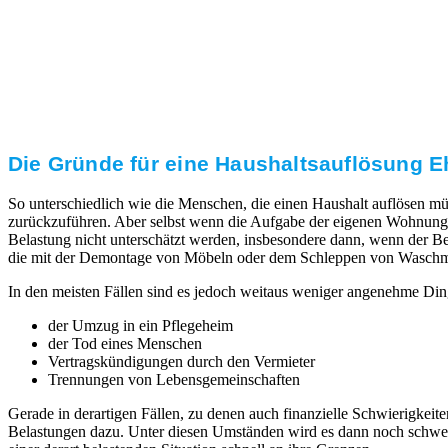
Transparente Preise
Unseren Service bieten wir zu fairen und transparenten
Preisen an. Gerne unterbreiten wir Ihnen ein
unverbindliches Angebot.
Die Gründe für eine Haushaltsauflösung Eh
So unterschiedlich wie die Menschen, die einen Haushalt auflösen mü
zurückzuführen. Aber selbst wenn die Aufgabe der eigenen Wohnung 
Belastung nicht unterschätzt werden, insbesondere dann, wenn der Ber
die mit der Demontage von Möbeln oder dem Schleppen von Waschmaschi
In den meisten Fällen sind es jedoch weitaus weniger angenehme Din
der Umzug in ein Pflegeheim
der Tod eines Menschen
Vertragskündigungen durch den Vermieter
Trennungen von Lebensgemeinschaften
Gerade in derartigen Fällen, zu denen auch finanzielle Schwierigk
Belastungen dazu. Unter diesen Umständen wird es dann noch schwerer