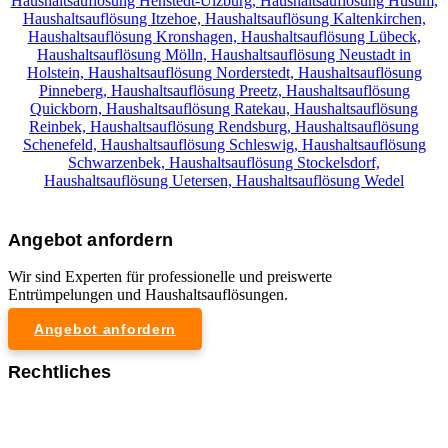
Haushaltsauflösung Henstedt-Ulzburg,
Haushaltsauflösung Husum,
Haushaltsauflösung Itzehoe,
Haushaltsauflösung Kaltenkirchen,
Haushaltsauflösung Kronshagen,
Haushaltsauflösung Lübeck,
Haushaltsauflösung Mölln,
Haushaltsauflösung Neustadt in
Holstein,
Haushaltsauflösung Norderstedt,
Haushaltsauflösung
Pinneberg,
Haushaltsauflösung Preetz,
Haushaltsauflösung
Quickborn,
Haushaltsauflösung Ratekau,
Haushaltsauflösung
Reinbek,
Haushaltsauflösung Rendsburg,
Haushaltsauflösung
Schenefeld,
Haushaltsauflösung Schleswig,
Haushaltsauflösung
Schwarzenbek,
Haushaltsauflösung Stockelsdorf,
Haushaltsauflösung Uetersen,
Haushaltsauflösung Wedel
Angebot anfordern
Wir sind Experten für professionelle und preiswerte
Entrümpelungen und Haushaltsauflösungen.
Angebot anfordern
Rechtliches
Impressum
Datenschutzerklärung