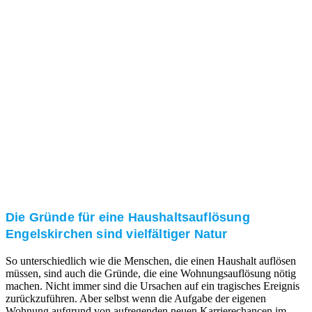
und/oder bei Ihnen vor Ort.
Kundenzufriedenheit
Zuverlässigkeit, Pünktlichkeit und Diskretion haben
für uns oberste Priorität. Gerne überzeugen wir Sie in
einem persönlichen Gespräch.
Transparente Preise
Unseren Service bieten wir zu fairen und transparenten
Preisen an. Gerne unterbreiten wir Ihnen ein
unverbindliches Angebot.
Die Gründe für eine Haushaltsauflösung
Engelskirchen sind vielfältiger Natur
So unterschiedlich wie die Menschen, die einen Haushalt auflösen
müssen, sind auch die Gründe, die eine Wohnungsauflösung nötig
machen. Nicht immer sind die Ursachen auf ein tragisches Ereignis
zurückzuführen. Aber selbst wenn die Aufgabe der eigenen
Wohnung aufgrund von aufregenden neuen Karrierechancen im