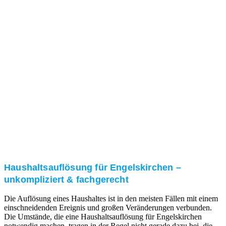
Nach einer für Sie kostenfreien Besichtigung erstellen
wir kurzerhand ein unverbindliches Angebot.
3. Umsetzung
Unser RümpelButler-Team führt die anfallenden
Arbeiten fachgerecht und zu Ihrer Zufriedenheit aus.
Haushaltsauflösung für Engelskirchen –
unkompliziert & fachgerecht
Die Auflösung eines Haushaltes ist in den meisten Fällen mit einem
einschneidenden Ereignis und großen Veränderungen verbunden.
Die Umstände, die eine Haushaltsauflösung für Engelskirchen
notwendig machen, tragen in der Regel nicht gerade dazu bei, die