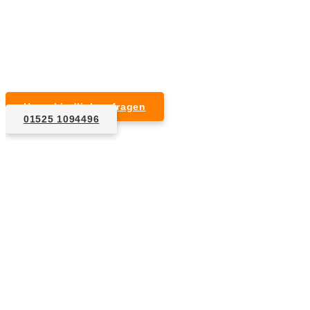
Kurzfristige Termine möglich
Für Privat- und Gewerbekunden
Unverbindlich anfragen
01525 1094496
1. Anfrage
Nennen Sie uns die Eckdaten: Art und Umfang des zu
entsorgenden Hausrats, Wunschtermin, etc..
2. Angebot