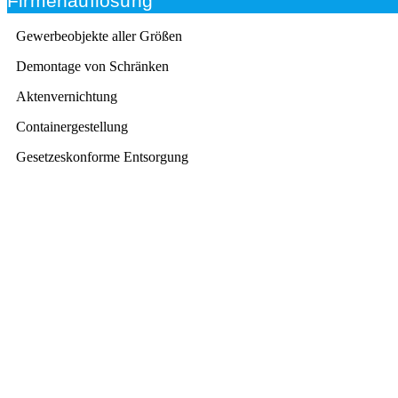
Firmenauflösung
Gewerbeobjekte aller Größen
Demontage von Schränken
Aktenvernichtung
Containergestellung
Gesetzeskonforme Entsorgung
Beratung
Das RümpelButler-Team nimmt sich die Zeit für eine
ausführliche und kompetente Beratung. Telefonisch
und/oder bei Ihnen vor Ort.
Kundenzufriedenheit
Zuverlässigkeit, Pünktlichkeit und Diskretion haben für
uns oberste Priorität. Gerne überzeugen wir Sie in
einem persönlichen Gespräch.