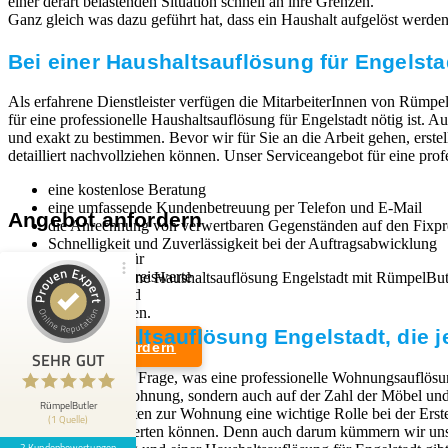
einer derart belastenden Situation schnell an ihre Grenzen.
Ganz gleich was dazu geführt hat, dass ein Haushalt aufgelöst werden mu
Bei einer Haushaltsauflösung für Engelsta
Als erfahrene Dienstleister verfügen die MitarbeiterInnen von Rümpel
für eine professionelle Haushaltsauflösung für Engelstadt nötig ist. 
und exakt zu bestimmen. Bevor wir für Sie an die Arbeit gehen, erste
detailliert nachvollziehen können. Unser Serviceangebot für eine prof
eine kostenlose Beratung
eine umfassende Kundenbetreuung per Telefon und E-Mail
Angebot anfordern
die Anrechnung von verwertbaren Gegenständen auf den Fixpr
Schnelligkeit und Zuverlässigkeit bei der Auftragsabwicklung
Wir sind Experten für
professionelle und preiswerte
Wenn Sie sich für eine Haushaltsauflösung Engelstadt mit RümpelBu
Entrümpelungen und
kann.
Kundenbewertungen und Erfahrungen zu
Haushaltsauflösungen.
RümpelButler
Eine Haushaltsauflösung Engelstadt, die j
Angebot anfordern
2
SEHR GUT
SEHR GUT
Die Antwort auf die Frage, was eine professionelle Wohnungsauflösun
Bewertungen von 1
Rechtliches
dem Zustand der Wohnung, sondern auch auf der Zahl der Möbel und G
5,00 / 5,00
anderen Quelle
RümpelButler
Zugangsmöglichkeiten zur Wohnung eine wichtige Rolle bei der Erst
(1 Quelle)
Weiterverkauf verwerten können. Denn auch darum kümmern wir uns,
Impressum
2 Kundenbewertungen