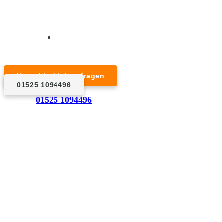
Kurzfristige Termine möglich
Für Privat- und Gewerbekunden
Unverbindlich anfragen
01525 1094496
1. Anfrage
01525 1094496
Nennen Sie uns die Eckdaten: Art und Umfang des zu
entsorgenden Hausrats, Wunschtermin, etc..
2. Angebot
Nach einer für Sie kostenfreien Besichtigung erstellen
wir kurzerhand ein unverbindliches Angebot.