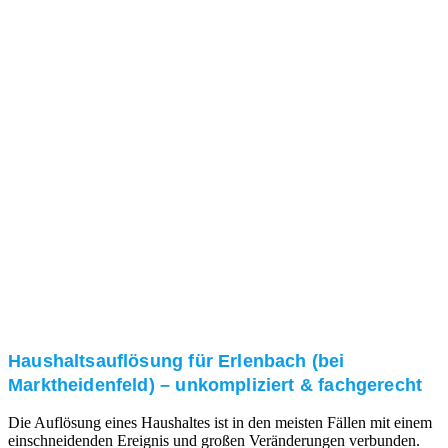
Nach einer für Sie kostenfreien Besichtigung erstellen
wir kurzerhand ein unverbindliches Angebot.
3. Umsetzung
Unser RümpelButler-Team führt die anfallenden
Arbeiten fachgerecht und zu Ihrer Zufriedenheit aus.
Haushaltsauflösung für Erlenbach (bei
Marktheidenfeld) – unkompliziert & fachgerecht
Die Auflösung eines Haushaltes ist in den meisten Fällen mit einem
einschneidenden Ereignis und großen Veränderungen verbunden.