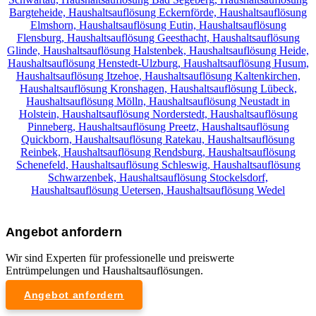
Bargteheide,
Haushaltsauflösung Eckernförde,
Haushaltsauflösung
Elmshorn,
Haushaltsauflösung Eutin,
Haushaltsauflösung
Flensburg,
Haushaltsauflösung Geesthacht,
Haushaltsauflösung
Glinde,
Haushaltsauflösung Halstenbek,
Haushaltsauflösung Heide,
Haushaltsauflösung Henstedt-Ulzburg,
Haushaltsauflösung Husum,
Haushaltsauflösung Itzehoe,
Haushaltsauflösung Kaltenkirchen,
Haushaltsauflösung Kronshagen,
Haushaltsauflösung Lübeck,
Haushaltsauflösung Mölln,
Haushaltsauflösung Neustadt in
Holstein,
Haushaltsauflösung Norderstedt,
Haushaltsauflösung
Pinneberg,
Haushaltsauflösung Preetz,
Haushaltsauflösung
Quickborn,
Haushaltsauflösung Ratekau,
Haushaltsauflösung
Reinbek,
Haushaltsauflösung Rendsburg,
Haushaltsauflösung
Schenefeld,
Haushaltsauflösung Schleswig,
Haushaltsauflösung
Schwarzenbek,
Haushaltsauflösung Stockelsdorf,
Haushaltsauflösung Uetersen,
Haushaltsauflösung Wedel
Angebot anfordern
Wir sind Experten für professionelle und preiswerte
Entrümpelungen und Haushaltsauflösungen.
Angebot anfordern