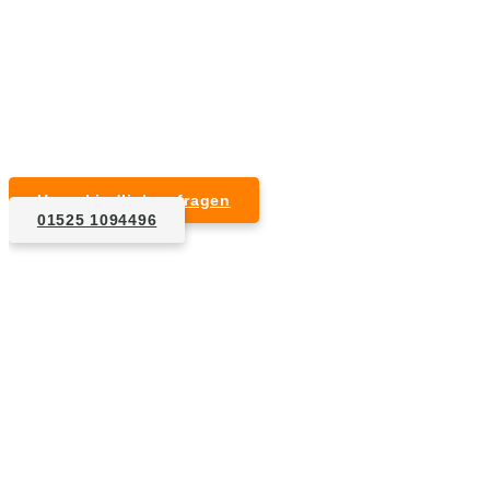
Unverbindlicher Kostenvoranschlag
Kurzfristige Termine möglich
Für Privat- und Gewerbekunden
Unverbindlich anfragen
01525 1094496
1. Anfrage
Nennen Sie uns die Eckdaten: Art und Umfang des zu
entsorgenden Hausrats, Wunschtermin, etc..
2. Angebot