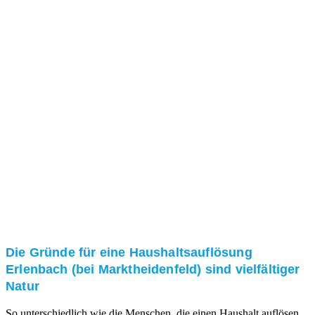
Das RümpelButler-Team nimmt sich die Zeit für eine
ausführliche und kompetente Beratung. Telefonisch
und/oder bei Ihnen vor Ort.
Kundenzufriedenheit
Zuverlässigkeit, Pünktlichkeit und Diskretion haben
für uns oberste Priorität. Gerne überzeugen wir Sie in
einem persönlichen Gespräch.
Transparente Preise
Unseren Service bieten wir zu fairen und transparenten
Preisen an. Gerne unterbreiten wir Ihnen ein
unverbindliches Angebot.
Die Gründe für eine Haushaltsauflösung
Erlenbach (bei Marktheidenfeld) sind vielfältiger
Natur
So unterschiedlich wie die Menschen, die einen Haushalt auflösen