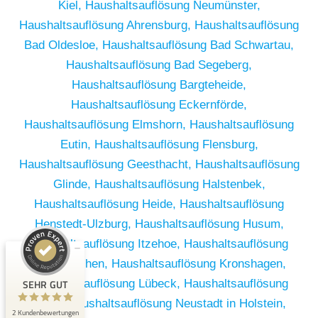
Kiel,
Haushaltsauflösung Neumünster,
Haushaltsauflösung Ahrensburg,
Haushaltsauflösung
Bad Oldesloe,
Haushaltsauflösung Bad Schwartau,
Haushaltsauflösung Bad Segeberg,
Haushaltsauflösung Bargteheide,
Haushaltsauflösung Eckernförde,
Haushaltsauflösung Elmshorn,
Haushaltsauflösung
Eutin,
Haushaltsauflösung Flensburg,
Haushaltsauflösung Geesthacht,
Haushaltsauflösung
Glinde,
Haushaltsauflösung Halstenbek,
Haushaltsauflösung Heide,
Haushaltsauflösung
Kundenbewertungen und Erfahrungen zu
Henstedt-Ulzburg,
Haushaltsauflösung Husum,
RümpelButler
Haushaltsauflösung Itzehoe,
Haushaltsauflösung
SEHR GUT
2
Kaltenkirchen,
Haushaltsauflösung Kronshagen,
Bewertungen von 1
SEHR GUT
Haushaltsauflösung Lübeck,
Haushaltsauflösung
5,00 / 5,00
anderen Quelle
Mölln,
Haushaltsauflösung Neustadt in Holstein,
2 Kundenbewertungen