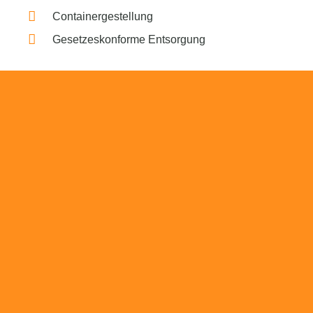
Containergestellung
Gesetzeskonforme Entsorgung
Beratung
Das RümpelButler-Team nimmt sich die Zeit
für eine ausführliche und kompetente
Beratung. Telefonisch und/oder bei Ihnen vor
Ort.