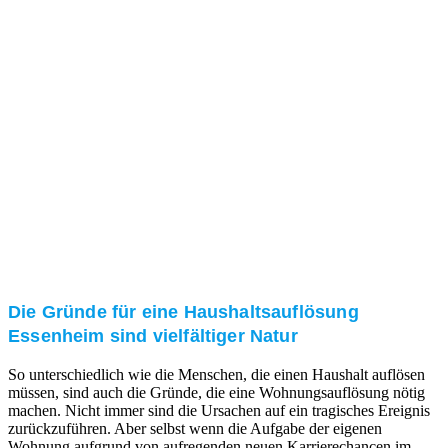
und/oder bei Ihnen vor Ort.
Kundenzufriedenheit
Zuverlässigkeit, Pünktlichkeit und Diskretion haben
für uns oberste Priorität. Gerne überzeugen wir Sie in
einem persönlichen Gespräch.
Transparente Preise
Unseren Service bieten wir zu fairen und transparenten
Preisen an. Gerne unterbreiten wir Ihnen ein
unverbindliches Angebot.
Die Gründe für eine Haushaltsauflösung
Essenheim sind vielfältiger Natur
So unterschiedlich wie die Menschen, die einen Haushalt auflösen
müssen, sind auch die Gründe, die eine Wohnungsauflösung nötig
machen. Nicht immer sind die Ursachen auf ein tragisches Ereignis
zurückzuführen. Aber selbst wenn die Aufgabe der eigenen
Wohnung aufgrund von aufregenden neuen Karrierechancen im