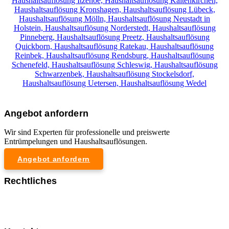
Haushaltsauflösung Itzehoe,
Haushaltsauflösung Kaltenkirchen,
Haushaltsauflösung Kronshagen,
Haushaltsauflösung Lübeck,
Haushaltsauflösung Mölln,
Haushaltsauflösung Neustadt in
Holstein,
Haushaltsauflösung Norderstedt,
Haushaltsauflösung
Pinneberg,
Haushaltsauflösung Preetz,
Haushaltsauflösung
Quickborn,
Haushaltsauflösung Ratekau,
Haushaltsauflösung
Reinbek,
Haushaltsauflösung Rendsburg,
Haushaltsauflösung
Schenefeld,
Haushaltsauflösung Schleswig,
Haushaltsauflösung
Schwarzenbek,
Haushaltsauflösung Stockelsdorf,
Haushaltsauflösung Uetersen,
Haushaltsauflösung Wedel
Angebot anfordern
Wir sind Experten für professionelle und preiswerte
Entrümpelungen und Haushaltsauflösungen.
Angebot anfordern
Rechtliches
Impressum
Datenschutzerklärung