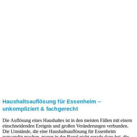
Nach einer für Sie kostenfreien Besichtigung erstellen
wir kurzerhand ein unverbindliches Angebot.
3. Umsetzung
Unser RümpelButler-Team führt die anfallenden
Arbeiten fachgerecht und zu Ihrer Zufriedenheit aus.
Haushaltsauflösung für Essenheim –
unkompliziert & fachgerecht
Die Auflösung eines Haushaltes ist in den meisten Fällen mit einem
einschneidenden Ereignis und großen Veränderungen verbunden.
Die Umstände, die eine Haushaltsauflösung für Essenheim
notwendig machen, tragen in der Regel nicht gerade dazu bei, die