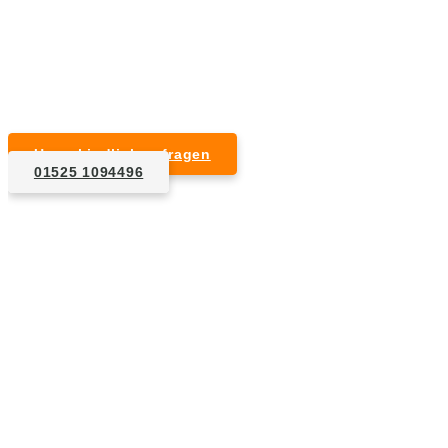
Kurzfristige Termine möglich
Für Privat- und Gewerbekunden
Unverbindlich anfragen
01525 1094496
1. Anfrage
Nennen Sie uns die Eckdaten: Art und Umfang des zu
entsorgenden Hausrats, Wunschtermin, etc..
2. Angebot