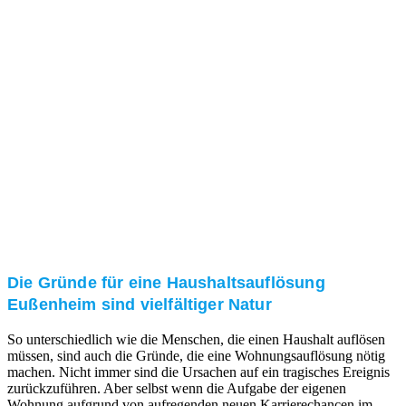
und/oder bei Ihnen vor Ort.
Kundenzufriedenheit
Zuverlässigkeit, Pünktlichkeit und Diskretion haben
für uns oberste Priorität. Gerne überzeugen wir Sie in
einem persönlichen Gespräch.
Transparente Preise
Unseren Service bieten wir zu fairen und transparenten
Preisen an. Gerne unterbreiten wir Ihnen ein
unverbindliches Angebot.
Die Gründe für eine Haushaltsauflösung
Eußenheim sind vielfältiger Natur
So unterschiedlich wie die Menschen, die einen Haushalt auflösen
müssen, sind auch die Gründe, die eine Wohnungsauflösung nötig
machen. Nicht immer sind die Ursachen auf ein tragisches Ereignis
zurückzuführen. Aber selbst wenn die Aufgabe der eigenen
Wohnung aufgrund von aufregenden neuen Karrierechancen im