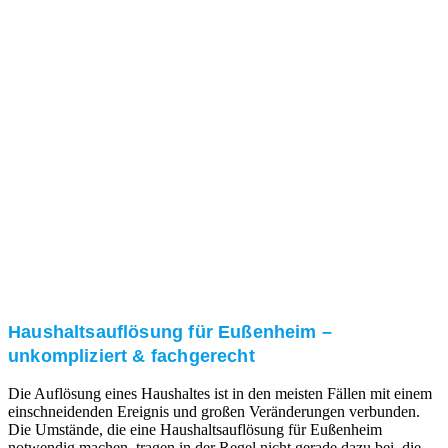
Nach einer für Sie kostenfreien Besichtigung erstellen
wir kurzerhand ein unverbindliches Angebot.
3. Umsetzung
Unser RümpelButler-Team führt die anfallenden
Arbeiten fachgerecht und zu Ihrer Zufriedenheit aus.
Haushaltsauflösung für Eußenheim –
unkompliziert & fachgerecht
Die Auflösung eines Haushaltes ist in den meisten Fällen mit einem
einschneidenden Ereignis und großen Veränderungen verbunden.
Die Umstände, die eine Haushaltsauflösung für Eußenheim
notwendig machen, tragen in der Regel nicht gerade dazu bei, die