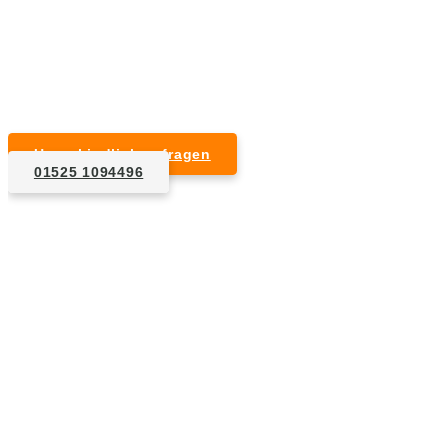
Kurzfristige Termine möglich
Für Privat- und Gewerbekunden
Unverbindlich anfragen
01525 1094496
1. Anfrage
Nennen Sie uns die Eckdaten: Art und Umfang des zu
entsorgenden Hausrats, Wunschtermin, etc..
2. Angebot