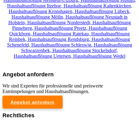
Haushaltsauflösung Henstedt-Ulzburg,
Haushaltsauflösung Husum,
Haushaltsauflösung Itzehoe,
Haushaltsauflösung Kaltenkirchen,
Haushaltsauflösung Kronshagen,
Haushaltsauflösung Lübeck,
Haushaltsauflösung Mölln,
Haushaltsauflösung Neustadt in
Holstein,
Haushaltsauflösung Norderstedt,
Haushaltsauflösung
Pinneberg,
Haushaltsauflösung Preetz,
Haushaltsauflösung
Quickborn,
Haushaltsauflösung Ratekau,
Haushaltsauflösung
Reinbek,
Haushaltsauflösung Rendsburg,
Haushaltsauflösung
Schenefeld,
Haushaltsauflösung Schleswig,
Haushaltsauflösung
Schwarzenbek,
Haushaltsauflösung Stockelsdorf,
Haushaltsauflösung Uetersen,
Haushaltsauflösung Wedel
Angebot anfordern
Wir sind Experten für professionelle und preiswerte
Entrümpelungen und Haushaltsauflösungen.
Angebot anfordern
Rechtliches
Impressum
Datenschutzerklärung