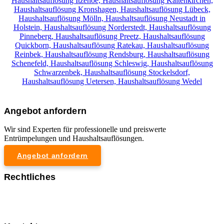
Haushaltsauflösung Itzehoe,
Haushaltsauflösung Kaltenkirchen,
Haushaltsauflösung Kronshagen,
Haushaltsauflösung Lübeck,
Haushaltsauflösung Mölln,
Haushaltsauflösung Neustadt in
Holstein,
Haushaltsauflösung Norderstedt,
Haushaltsauflösung
Pinneberg,
Haushaltsauflösung Preetz,
Haushaltsauflösung
Quickborn,
Haushaltsauflösung Ratekau,
Haushaltsauflösung
Reinbek,
Haushaltsauflösung Rendsburg,
Haushaltsauflösung
Schenefeld,
Haushaltsauflösung Schleswig,
Haushaltsauflösung
Schwarzenbek,
Haushaltsauflösung Stockelsdorf,
Haushaltsauflösung Uetersen,
Haushaltsauflösung Wedel
Angebot anfordern
Wir sind Experten für professionelle und preiswerte
Entrümpelungen und Haushaltsauflösungen.
Angebot anfordern
Rechtliches
Impressum
Datenschutzerklärung