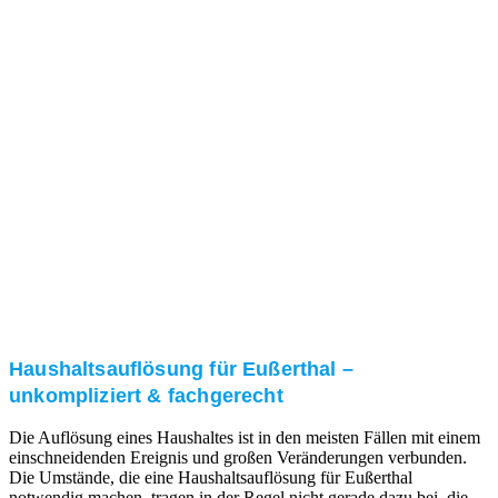
Nach einer für Sie kostenfreien Besichtigung erstellen
wir kurzerhand ein unverbindliches Angebot.
3. Umsetzung
Unser RümpelButler-Team führt die anfallenden
Arbeiten fachgerecht und zu Ihrer Zufriedenheit aus.
Haushaltsauflösung für Eußerthal –
unkompliziert & fachgerecht
Die Auflösung eines Haushaltes ist in den meisten Fällen mit einem
einschneidenden Ereignis und großen Veränderungen verbunden.
Die Umstände, die eine Haushaltsauflösung für Eußerthal
notwendig machen, tragen in der Regel nicht gerade dazu bei, die