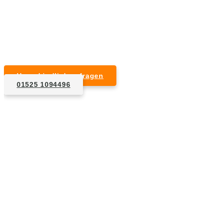
Kurzfristige Termine möglich
Für Privat- und Gewerbekunden
Unverbindlich anfragen
01525 1094496
1. Anfrage
Nennen Sie uns die Eckdaten: Art und Umfang des zu
entsorgenden Hausrats, Wunschtermin, etc..
2. Angebot