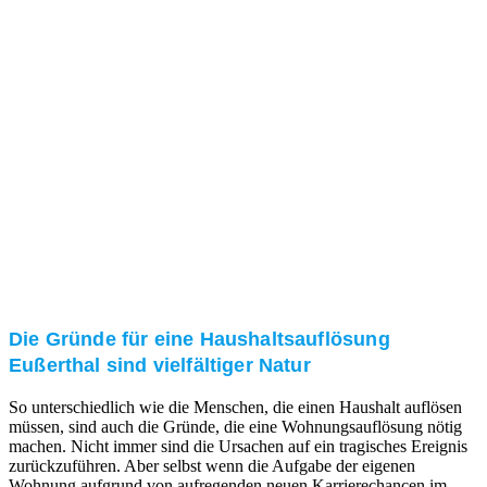
und/oder bei Ihnen vor Ort.
Kundenzufriedenheit
Zuverlässigkeit, Pünktlichkeit und Diskretion haben
für uns oberste Priorität. Gerne überzeugen wir Sie in
einem persönlichen Gespräch.
Transparente Preise
Unseren Service bieten wir zu fairen und transparenten
Preisen an. Gerne unterbreiten wir Ihnen ein
unverbindliches Angebot.
Die Gründe für eine Haushaltsauflösung
Eußerthal sind vielfältiger Natur
So unterschiedlich wie die Menschen, die einen Haushalt auflösen
müssen, sind auch die Gründe, die eine Wohnungsauflösung nötig
machen. Nicht immer sind die Ursachen auf ein tragisches Ereignis
zurückzuführen. Aber selbst wenn die Aufgabe der eigenen
Wohnung aufgrund von aufregenden neuen Karrierechancen im