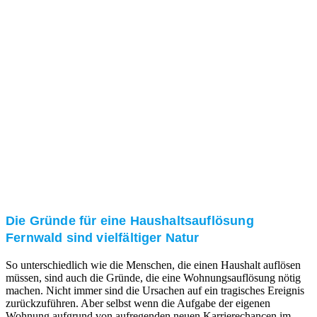
und/oder bei Ihnen vor Ort.
Kundenzufriedenheit
Zuverlässigkeit, Pünktlichkeit und Diskretion haben
für uns oberste Priorität. Gerne überzeugen wir Sie in
einem persönlichen Gespräch.
Transparente Preise
Unseren Service bieten wir zu fairen und transparenten
Preisen an. Gerne unterbreiten wir Ihnen ein
unverbindliches Angebot.
Die Gründe für eine Haushaltsauflösung
Fernwald sind vielfältiger Natur
So unterschiedlich wie die Menschen, die einen Haushalt auflösen
müssen, sind auch die Gründe, die eine Wohnungsauflösung nötig
machen. Nicht immer sind die Ursachen auf ein tragisches Ereignis
zurückzuführen. Aber selbst wenn die Aufgabe der eigenen
Wohnung aufgrund von aufregenden neuen Karrierechancen im