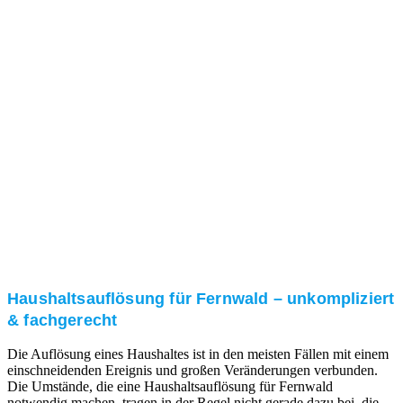
Nach einer für Sie kostenfreien Besichtigung erstellen
wir kurzerhand ein unverbindliches Angebot.
3. Umsetzung
Unser RümpelButler-Team führt die anfallenden
Arbeiten fachgerecht und zu Ihrer Zufriedenheit aus.
Haushaltsauflösung für Fernwald – unkompliziert
& fachgerecht
Die Auflösung eines Haushaltes ist in den meisten Fällen mit einem
einschneidenden Ereignis und großen Veränderungen verbunden.
Die Umstände, die eine Haushaltsauflösung für Fernwald
notwendig machen, tragen in der Regel nicht gerade dazu bei, die