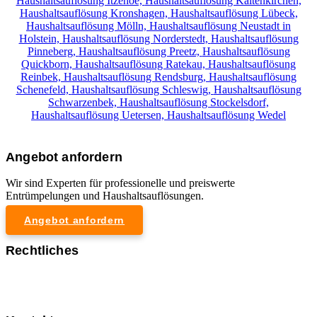
Haushaltsauflösung Itzehoe,
Haushaltsauflösung Kaltenkirchen,
Haushaltsauflösung Kronshagen,
Haushaltsauflösung Lübeck,
Haushaltsauflösung Mölln,
Haushaltsauflösung Neustadt in
Holstein,
Haushaltsauflösung Norderstedt,
Haushaltsauflösung
Pinneberg,
Haushaltsauflösung Preetz,
Haushaltsauflösung
Quickborn,
Haushaltsauflösung Ratekau,
Haushaltsauflösung
Reinbek,
Haushaltsauflösung Rendsburg,
Haushaltsauflösung
Schenefeld,
Haushaltsauflösung Schleswig,
Haushaltsauflösung
Schwarzenbek,
Haushaltsauflösung Stockelsdorf,
Haushaltsauflösung Uetersen,
Haushaltsauflösung Wedel
Angebot anfordern
Wir sind Experten für professionelle und preiswerte
Entrümpelungen und Haushaltsauflösungen.
Angebot anfordern
Rechtliches
Impressum
Datenschutzerklärung