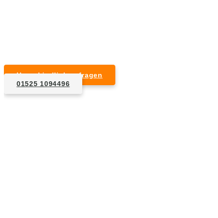
Kurzfristige Termine möglich
Für Privat- und Gewerbekunden
Unverbindlich anfragen
01525 1094496
1. Anfrage
Nennen Sie uns die Eckdaten: Art und Umfang des zu
entsorgenden Hausrats, Wunschtermin, etc..
2. Angebot