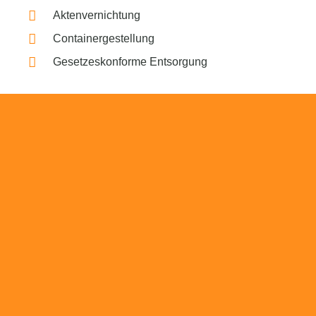
Aktenvernichtung
Containergestellung
Gesetzeskonforme Entsorgung
Beratung
Das RümpelButler-Team nimmt sich die Zeit
für eine ausführliche und kompetente
Beratung. Telefonisch und/oder bei Ihnen vor
Ort.