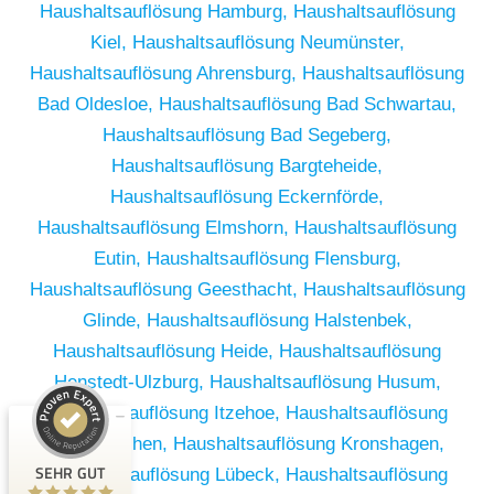
Haushaltsauflösung Hamburg,
Haushaltsauflösung
Kiel,
Haushaltsauflösung Neumünster,
Haushaltsauflösung Ahrensburg,
Haushaltsauflösung
Bad Oldesloe,
Haushaltsauflösung Bad Schwartau,
Haushaltsauflösung Bad Segeberg,
Haushaltsauflösung Bargteheide,
Haushaltsauflösung Eckernförde,
Haushaltsauflösung Elmshorn,
Haushaltsauflösung
Eutin,
Haushaltsauflösung Flensburg,
Haushaltsauflösung Geesthacht,
Haushaltsauflösung
Glinde,
Haushaltsauflösung Halstenbek,
Haushaltsauflösung Heide,
Haushaltsauflösung
Kundenbewertungen und Erfahrungen zu
Henstedt-Ulzburg,
Haushaltsauflösung Husum,
RümpelButler
Haushaltsauflösung Itzehoe,
Haushaltsauflösung
SEHR GUT
2
Kaltenkirchen,
Haushaltsauflösung Kronshagen,
Bewertungen von 1
SEHR GUT
Haushaltsauflösung Lübeck,
Haushaltsauflösung
5,00 / 5,00
anderen Quelle