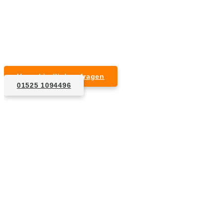
Kurzfristige Termine möglich
Für Privat- und Gewerbekunden
Unverbindlich anfragen
01525 1094496
1. Anfrage
Nennen Sie uns die Eckdaten: Art und Umfang des zu
entsorgenden Hausrats, Wunschtermin, etc..
2. Angebot