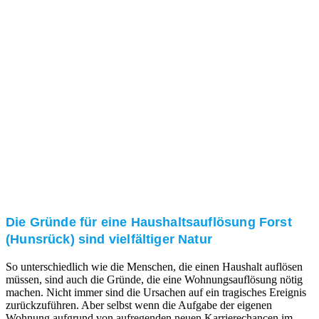
und/oder bei Ihnen vor Ort.
Kundenzufriedenheit
Zuverlässigkeit, Pünktlichkeit und Diskretion haben
für uns oberste Priorität. Gerne überzeugen wir Sie in
einem persönlichen Gespräch.
Transparente Preise
Unseren Service bieten wir zu fairen und transparenten
Preisen an. Gerne unterbreiten wir Ihnen ein
unverbindliches Angebot.
Die Gründe für eine Haushaltsauflösung Forst
(Hunsrück) sind vielfältiger Natur
So unterschiedlich wie die Menschen, die einen Haushalt auflösen
müssen, sind auch die Gründe, die eine Wohnungsauflösung nötig
machen. Nicht immer sind die Ursachen auf ein tragisches Ereignis
zurückzuführen. Aber selbst wenn die Aufgabe der eigenen
Wohnung aufgrund von aufregenden neuen Karrierechancen im