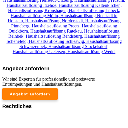
Haushaltsauflösung Henstedt-Ulzburg,
Haushaltsauflösung Husum,
Haushaltsauflösung Itzehoe,
Haushaltsauflösung Kaltenkirchen,
Haushaltsauflösung Kronshagen,
Haushaltsauflösung Lübeck,
Haushaltsauflösung Mölln,
Haushaltsauflösung Neustadt in
Holstein,
Haushaltsauflösung Norderstedt,
Haushaltsauflösung
Pinneberg,
Haushaltsauflösung Preetz,
Haushaltsauflösung
Quickborn,
Haushaltsauflösung Ratekau,
Haushaltsauflösung
Reinbek,
Haushaltsauflösung Rendsburg,
Haushaltsauflösung
Schenefeld,
Haushaltsauflösung Schleswig,
Haushaltsauflösung
Schwarzenbek,
Haushaltsauflösung Stockelsdorf,
Haushaltsauflösung Uetersen,
Haushaltsauflösung Wedel
Angebot anfordern
Wir sind Experten für professionelle und preiswerte
Entrümpelungen und Haushaltsauflösungen.
Angebot anfordern
Rechtliches
Impressum
Datenschutzerklärung