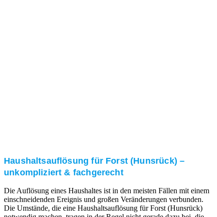
Nach einer für Sie kostenfreien Besichtigung erstellen
wir kurzerhand ein unverbindliches Angebot.
3. Umsetzung
Unser RümpelButler-Team führt die anfallenden
Arbeiten fachgerecht und zu Ihrer Zufriedenheit aus.
Haushaltsauflösung für Forst (Hunsrück) –
unkompliziert & fachgerecht
Die Auflösung eines Haushaltes ist in den meisten Fällen mit einem
einschneidenden Ereignis und großen Veränderungen verbunden.
Die Umstände, die eine Haushaltsauflösung für Forst (Hunsrück)
notwendig machen, tragen in der Regel nicht gerade dazu bei, die