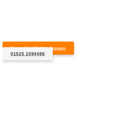
Kurzfristige Termine möglich
Für Privat- und Gewerbekunden
Unverbindlich anfragen
01525 1094496
1. Anfrage
Nennen Sie uns die Eckdaten: Art und Umfang des zu
entsorgenden Hausrats, Wunschtermin, etc..
2. Angebot