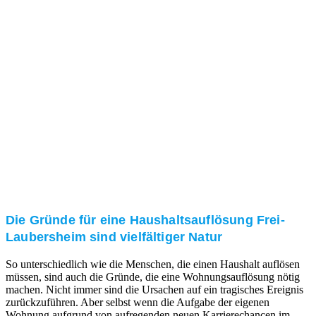
und/oder bei Ihnen vor Ort.
Kundenzufriedenheit
Zuverlässigkeit, Pünktlichkeit und Diskretion haben
für uns oberste Priorität. Gerne überzeugen wir Sie in
einem persönlichen Gespräch.
Transparente Preise
Unseren Service bieten wir zu fairen und transparenten
Preisen an. Gerne unterbreiten wir Ihnen ein
unverbindliches Angebot.
Die Gründe für eine Haushaltsauflösung Frei-
Laubersheim sind vielfältiger Natur
So unterschiedlich wie die Menschen, die einen Haushalt auflösen
müssen, sind auch die Gründe, die eine Wohnungsauflösung nötig
machen. Nicht immer sind die Ursachen auf ein tragisches Ereignis
zurückzuführen. Aber selbst wenn die Aufgabe der eigenen
Wohnung aufgrund von aufregenden neuen Karrierechancen im