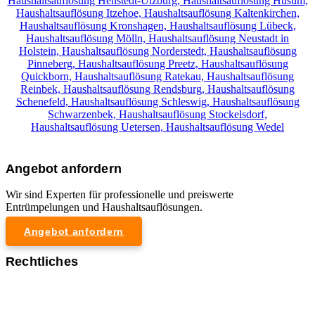
Haushaltsauflösung Henstedt-Ulzburg,
Haushaltsauflösung Husum,
Haushaltsauflösung Itzehoe,
Haushaltsauflösung Kaltenkirchen,
Haushaltsauflösung Kronshagen,
Haushaltsauflösung Lübeck,
Haushaltsauflösung Mölln,
Haushaltsauflösung Neustadt in
Holstein,
Haushaltsauflösung Norderstedt,
Haushaltsauflösung
Pinneberg,
Haushaltsauflösung Preetz,
Haushaltsauflösung
Quickborn,
Haushaltsauflösung Ratekau,
Haushaltsauflösung
Reinbek,
Haushaltsauflösung Rendsburg,
Haushaltsauflösung
Schenefeld,
Haushaltsauflösung Schleswig,
Haushaltsauflösung
Schwarzenbek,
Haushaltsauflösung Stockelsdorf,
Haushaltsauflösung Uetersen,
Haushaltsauflösung Wedel
Angebot anfordern
Wir sind Experten für professionelle und preiswerte
Entrümpelungen und Haushaltsauflösungen.
Angebot anfordern
Rechtliches
Impressum
Datenschutzerklärung