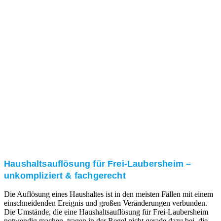
Nach einer für Sie kostenfreien Besichtigung erstellen
wir kurzerhand ein unverbindliches Angebot.
3. Umsetzung
Unser RümpelButler-Team führt die anfallenden
Arbeiten fachgerecht und zu Ihrer Zufriedenheit aus.
Haushaltsauflösung für Frei-Laubersheim –
unkompliziert & fachgerecht
Die Auflösung eines Haushaltes ist in den meisten Fällen mit einem
einschneidenden Ereignis und großen Veränderungen verbunden.
Die Umstände, die eine Haushaltsauflösung für Frei-Laubersheim
notwendig machen, tragen in der Regel nicht gerade dazu bei, die