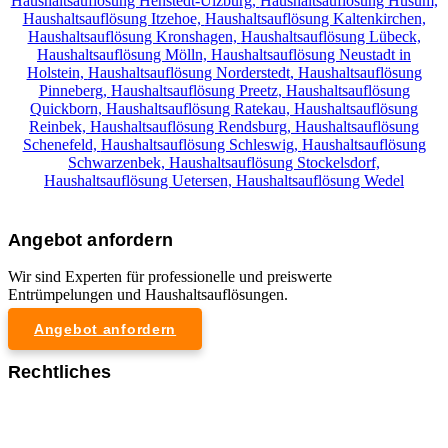
Haushaltsauflösung Henstedt-Ulzburg,
Haushaltsauflösung Husum,
Haushaltsauflösung Itzehoe,
Haushaltsauflösung Kaltenkirchen,
Haushaltsauflösung Kronshagen,
Haushaltsauflösung Lübeck,
Haushaltsauflösung Mölln,
Haushaltsauflösung Neustadt in
Holstein,
Haushaltsauflösung Norderstedt,
Haushaltsauflösung
Pinneberg,
Haushaltsauflösung Preetz,
Haushaltsauflösung
Quickborn,
Haushaltsauflösung Ratekau,
Haushaltsauflösung
Reinbek,
Haushaltsauflösung Rendsburg,
Haushaltsauflösung
Schenefeld,
Haushaltsauflösung Schleswig,
Haushaltsauflösung
Schwarzenbek,
Haushaltsauflösung Stockelsdorf,
Haushaltsauflösung Uetersen,
Haushaltsauflösung Wedel
Angebot anfordern
Wir sind Experten für professionelle und preiswerte
Entrümpelungen und Haushaltsauflösungen.
Angebot anfordern
Rechtliches
Impressum
Datenschutzerklärung