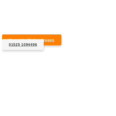
Kurzfristige Termine möglich
Für Privat- und Gewerbekunden
Unverbindlich anfragen
01525 1094496
1. Anfrage
Nennen Sie uns die Eckdaten: Art und Umfang des zu
entsorgenden Hausrats, Wunschtermin, etc..
2. Angebot