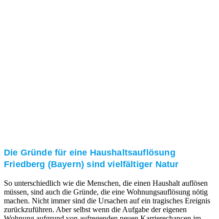
und/oder bei Ihnen vor Ort.
Kundenzufriedenheit
Zuverlässigkeit, Pünktlichkeit und Diskretion haben
für uns oberste Priorität. Gerne überzeugen wir Sie in
einem persönlichen Gespräch.
Transparente Preise
Unseren Service bieten wir zu fairen und transparenten
Preisen an. Gerne unterbreiten wir Ihnen ein
unverbindliches Angebot.
Die Gründe für eine Haushaltsauflösung
Friedberg (Bayern) sind vielfältiger Natur
So unterschiedlich wie die Menschen, die einen Haushalt auflösen
müssen, sind auch die Gründe, die eine Wohnungsauflösung nötig
machen. Nicht immer sind die Ursachen auf ein tragisches Ereignis
zurückzuführen. Aber selbst wenn die Aufgabe der eigenen
Wohnung aufgrund von aufregenden neuen Karrierechancen im