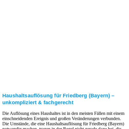
Nach einer für Sie kostenfreien Besichtigung erstellen
wir kurzerhand ein unverbindliches Angebot.
3. Umsetzung
Unser RümpelButler-Team führt die anfallenden
Arbeiten fachgerecht und zu Ihrer Zufriedenheit aus.
Haushaltsauflösung für Friedberg (Bayern) –
unkompliziert & fachgerecht
Die Auflösung eines Haushaltes ist in den meisten Fällen mit einem
einschneidenden Ereignis und großen Veränderungen verbunden.
Die Umstände, die eine Haushaltsauflösung für Friedberg (Bayern)
notwendig machen, tragen in der Regel nicht gerade dazu bei, die