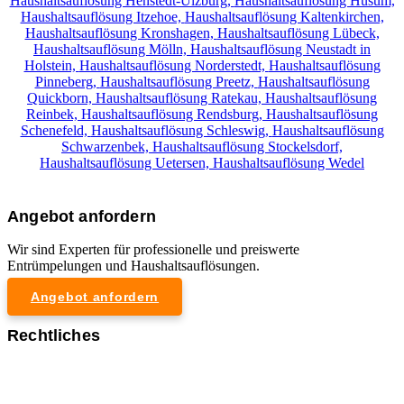
Haushaltsauflösung Henstedt-Ulzburg,
Haushaltsauflösung Husum,
Haushaltsauflösung Itzehoe,
Haushaltsauflösung Kaltenkirchen,
Haushaltsauflösung Kronshagen,
Haushaltsauflösung Lübeck,
Haushaltsauflösung Mölln,
Haushaltsauflösung Neustadt in
Holstein,
Haushaltsauflösung Norderstedt,
Haushaltsauflösung
Pinneberg,
Haushaltsauflösung Preetz,
Haushaltsauflösung
Quickborn,
Haushaltsauflösung Ratekau,
Haushaltsauflösung
Reinbek,
Haushaltsauflösung Rendsburg,
Haushaltsauflösung
Schenefeld,
Haushaltsauflösung Schleswig,
Haushaltsauflösung
Schwarzenbek,
Haushaltsauflösung Stockelsdorf,
Haushaltsauflösung Uetersen,
Haushaltsauflösung Wedel
Angebot anfordern
Wir sind Experten für professionelle und preiswerte
Entrümpelungen und Haushaltsauflösungen.
Angebot anfordern
Rechtliches
Impressum
Datenschutzerklärung