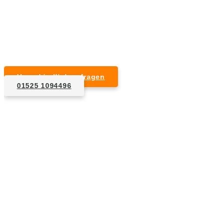
Kurzfristige Termine möglich
Für Privat- und Gewerbekunden
Unverbindlich anfragen
01525 1094496
1. Anfrage
Nennen Sie uns die Eckdaten: Art und Umfang des zu
entsorgenden Hausrats, Wunschtermin, etc..
2. Angebot