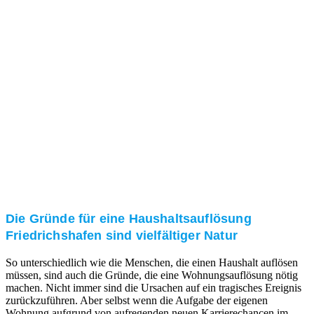
und/oder bei Ihnen vor Ort.
Kundenzufriedenheit
Zuverlässigkeit, Pünktlichkeit und Diskretion haben
für uns oberste Priorität. Gerne überzeugen wir Sie in
einem persönlichen Gespräch.
Transparente Preise
Unseren Service bieten wir zu fairen und transparenten
Preisen an. Gerne unterbreiten wir Ihnen ein
unverbindliches Angebot.
Die Gründe für eine Haushaltsauflösung
Friedrichshafen sind vielfältiger Natur
So unterschiedlich wie die Menschen, die einen Haushalt auflösen
müssen, sind auch die Gründe, die eine Wohnungsauflösung nötig
machen. Nicht immer sind die Ursachen auf ein tragisches Ereignis
zurückzuführen. Aber selbst wenn die Aufgabe der eigenen
Wohnung aufgrund von aufregenden neuen Karrierechancen im