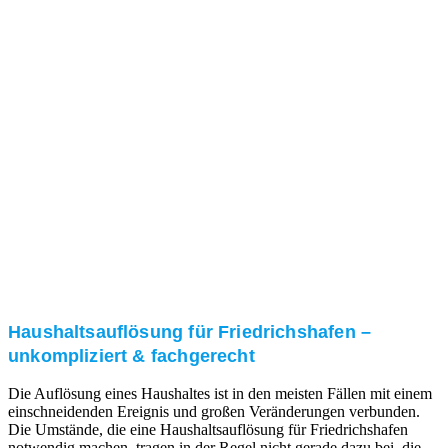
Nach einer für Sie kostenfreien Besichtigung erstellen
wir kurzerhand ein unverbindliches Angebot.
3. Umsetzung
Unser RümpelButler-Team führt die anfallenden
Arbeiten fachgerecht und zu Ihrer Zufriedenheit aus.
Haushaltsauflösung für Friedrichshafen –
unkompliziert & fachgerecht
Die Auflösung eines Haushaltes ist in den meisten Fällen mit einem
einschneidenden Ereignis und großen Veränderungen verbunden.
Die Umstände, die eine Haushaltsauflösung für Friedrichshafen
notwendig machen, tragen in der Regel nicht gerade dazu bei, die