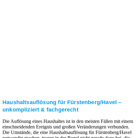
Nach einer für Sie kostenfreien Besichtigung erstellen
wir kurzerhand ein unverbindliches Angebot.
3. Umsetzung
Unser RümpelButler-Team führt die anfallenden
Arbeiten fachgerecht und zu Ihrer Zufriedenheit aus.
Haushaltsauflösung für Fürstenberg/Havel –
unkompliziert & fachgerecht
Die Auflösung eines Haushaltes ist in den meisten Fällen mit einem
einschneidenden Ereignis und großen Veränderungen verbunden.
Die Umstände, die eine Haushaltsauflösung für Fürstenberg/Havel
notwendig machen, tragen in der Regel nicht gerade dazu bei, die