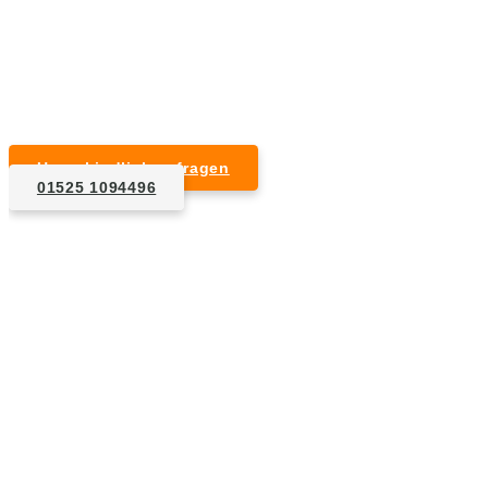
Kurzfristige Termine möglich
Für Privat- und Gewerbekunden
Unverbindlich anfragen
01525 1094496
1. Anfrage
Nennen Sie uns die Eckdaten: Art und Umfang des zu
entsorgenden Hausrats, Wunschtermin, etc..
2. Angebot