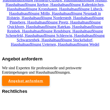
Haushaltsauflösung Henstedt-Ulzburg,
Haushaltsauflösung Husum,
Haushaltsauflösung Itzehoe,
Haushaltsauflösung Kaltenkirchen,
Haushaltsauflösung Kronshagen,
Haushaltsauflösung Lübeck,
Haushaltsauflösung Mölln,
Haushaltsauflösung Neustadt in
Holstein,
Haushaltsauflösung Norderstedt,
Haushaltsauflösung
Pinneberg,
Haushaltsauflösung Preetz,
Haushaltsauflösung
Quickborn,
Haushaltsauflösung Ratekau,
Haushaltsauflösung
Reinbek,
Haushaltsauflösung Rendsburg,
Haushaltsauflösung
Schenefeld,
Haushaltsauflösung Schleswig,
Haushaltsauflösung
Schwarzenbek,
Haushaltsauflösung Stockelsdorf,
Haushaltsauflösung Uetersen,
Haushaltsauflösung Wedel
Angebot anfordern
Wir sind Experten für professionelle und preiswerte
Entrümpelungen und Haushaltsauflösungen.
Angebot anfordern
Rechtliches
Impressum
Datenschutzerklärung