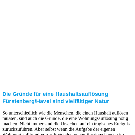
und/oder bei Ihnen vor Ort.
Kundenzufriedenheit
Zuverlässigkeit, Pünktlichkeit und Diskretion haben
für uns oberste Priorität. Gerne überzeugen wir Sie in
einem persönlichen Gespräch.
Transparente Preise
Unseren Service bieten wir zu fairen und transparenten
Preisen an. Gerne unterbreiten wir Ihnen ein
unverbindliches Angebot.
Die Gründe für eine Haushaltsauflösung
Fürstenberg/Havel sind vielfältiger Natur
So unterschiedlich wie die Menschen, die einen Haushalt auflösen
müssen, sind auch die Gründe, die eine Wohnungsauflösung nötig
machen. Nicht immer sind die Ursachen auf ein tragisches Ereignis
zurückzuführen. Aber selbst wenn die Aufgabe der eigenen
Wohnung aufgrund von aufregenden neuen Karrierechancen im