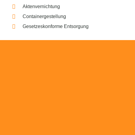
Aktenvernichtung
Containergestellung
Gesetzeskonforme Entsorgung
Beratung
Das RümpelButler-Team nimmt sich die Zeit
für eine ausführliche und kompetente
Beratung. Telefonisch und/oder bei Ihnen vor
Ort.