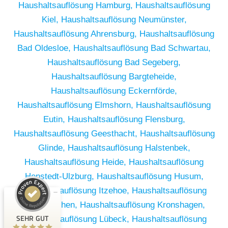
Haushaltsauflösung Hamburg,
Haushaltsauflösung
Kiel,
Haushaltsauflösung Neumünster,
Haushaltsauflösung Ahrensburg,
Haushaltsauflösung
Bad Oldesloe,
Haushaltsauflösung Bad Schwartau,
Haushaltsauflösung Bad Segeberg,
Haushaltsauflösung Bargteheide,
Haushaltsauflösung Eckernförde,
Haushaltsauflösung Elmshorn,
Haushaltsauflösung
Eutin,
Haushaltsauflösung Flensburg,
Haushaltsauflösung Geesthacht,
Haushaltsauflösung
Glinde,
Haushaltsauflösung Halstenbek,
Haushaltsauflösung Heide,
Haushaltsauflösung
Kundenbewertungen und Erfahrungen zu
Henstedt-Ulzburg,
Haushaltsauflösung Husum,
RümpelButler
Haushaltsauflösung Itzehoe,
Haushaltsauflösung
SEHR GUT
2
Kaltenkirchen,
Haushaltsauflösung Kronshagen,
Bewertungen von 1
SEHR GUT
Haushaltsauflösung Lübeck,
Haushaltsauflösung
5,00 / 5,00
anderen Quelle