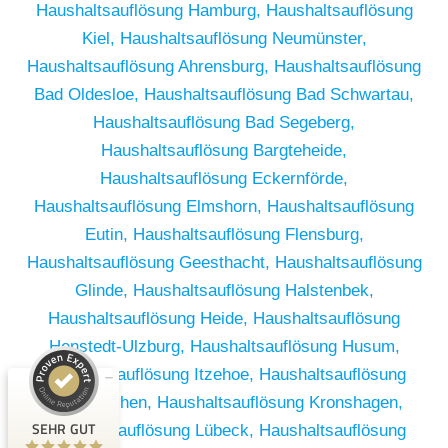
Haushaltsauflösung Hamburg,
Haushaltsauflösung
Kiel,
Haushaltsauflösung Neumünster,
Haushaltsauflösung Ahrensburg,
Haushaltsauflösung
Bad Oldesloe,
Haushaltsauflösung Bad Schwartau,
Haushaltsauflösung Bad Segeberg,
Haushaltsauflösung Bargteheide,
Haushaltsauflösung Eckernförde,
Haushaltsauflösung Elmshorn,
Haushaltsauflösung
Eutin,
Haushaltsauflösung Flensburg,
Haushaltsauflösung Geesthacht,
Haushaltsauflösung
Glinde,
Haushaltsauflösung Halstenbek,
Haushaltsauflösung Heide,
Haushaltsauflösung
Kundenbewertungen und Erfahrungen zu
Henstedt-Ulzburg,
Haushaltsauflösung Husum,
RümpelButler
Haushaltsauflösung Itzehoe,
Haushaltsauflösung
SEHR GUT
2
Kaltenkirchen,
Haushaltsauflösung Kronshagen,
Bewertungen von 1
SEHR GUT
Haushaltsauflösung Lübeck,
Haushaltsauflösung
5,00 / 5,00
anderen Quelle