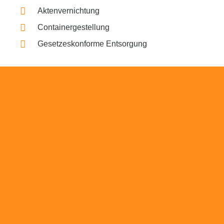
Aktenvernichtung
Containergestellung
Gesetzeskonforme Entsorgung
Beratung
Das RümpelButler-Team nimmt sich die Zeit
für eine ausführliche und kompetente
Beratung. Telefonisch und/oder bei Ihnen vor
Ort.