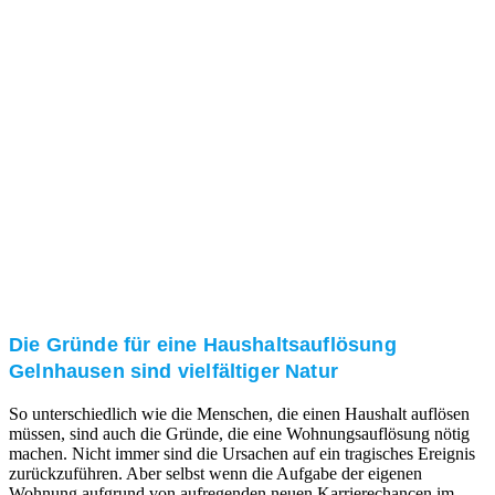
und/oder bei Ihnen vor Ort.
Kundenzufriedenheit
Zuverlässigkeit, Pünktlichkeit und Diskretion haben
für uns oberste Priorität. Gerne überzeugen wir Sie in
einem persönlichen Gespräch.
Transparente Preise
Unseren Service bieten wir zu fairen und transparenten
Preisen an. Gerne unterbreiten wir Ihnen ein
unverbindliches Angebot.
Die Gründe für eine Haushaltsauflösung
Gelnhausen sind vielfältiger Natur
So unterschiedlich wie die Menschen, die einen Haushalt auflösen
müssen, sind auch die Gründe, die eine Wohnungsauflösung nötig
machen. Nicht immer sind die Ursachen auf ein tragisches Ereignis
zurückzuführen. Aber selbst wenn die Aufgabe der eigenen
Wohnung aufgrund von aufregenden neuen Karrierechancen im