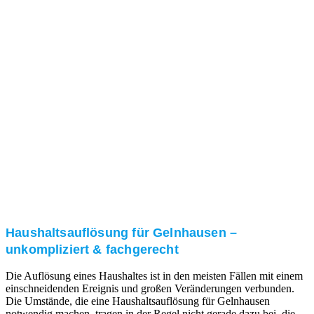
Nach einer für Sie kostenfreien Besichtigung erstellen
wir kurzerhand ein unverbindliches Angebot.
3. Umsetzung
Unser RümpelButler-Team führt die anfallenden
Arbeiten fachgerecht und zu Ihrer Zufriedenheit aus.
Haushaltsauflösung für Gelnhausen –
unkompliziert & fachgerecht
Die Auflösung eines Haushaltes ist in den meisten Fällen mit einem
einschneidenden Ereignis und großen Veränderungen verbunden.
Die Umstände, die eine Haushaltsauflösung für Gelnhausen
notwendig machen, tragen in der Regel nicht gerade dazu bei, die