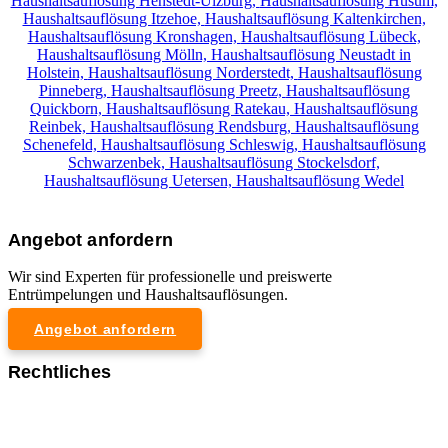
Haushaltsauflösung Henstedt-Ulzburg,
Haushaltsauflösung Husum,
Haushaltsauflösung Itzehoe,
Haushaltsauflösung Kaltenkirchen,
Haushaltsauflösung Kronshagen,
Haushaltsauflösung Lübeck,
Haushaltsauflösung Mölln,
Haushaltsauflösung Neustadt in
Holstein,
Haushaltsauflösung Norderstedt,
Haushaltsauflösung
Pinneberg,
Haushaltsauflösung Preetz,
Haushaltsauflösung
Quickborn,
Haushaltsauflösung Ratekau,
Haushaltsauflösung
Reinbek,
Haushaltsauflösung Rendsburg,
Haushaltsauflösung
Schenefeld,
Haushaltsauflösung Schleswig,
Haushaltsauflösung
Schwarzenbek,
Haushaltsauflösung Stockelsdorf,
Haushaltsauflösung Uetersen,
Haushaltsauflösung Wedel
Angebot anfordern
Wir sind Experten für professionelle und preiswerte
Entrümpelungen und Haushaltsauflösungen.
Angebot anfordern
Rechtliches
Impressum
Datenschutzerklärung