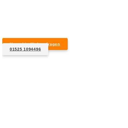
Kurzfristige Termine möglich
Für Privat- und Gewerbekunden
Unverbindlich anfragen
01525 1094496
1. Anfrage
Nennen Sie uns die Eckdaten: Art und Umfang des zu
entsorgenden Hausrats, Wunschtermin, etc..
2. Angebot