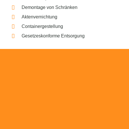
Demontage von Schränken
Aktenvernichtung
Containergestellung
Gesetzeskonforme Entsorgung
Beratung
Das RümpelButler-Team nimmt sich die Zeit
für eine ausführliche und kompetente
Beratung. Telefonisch und/oder bei Ihnen vor